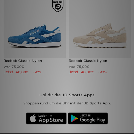
Sport
Lade Die APP
Geschenkkarte
Filialfinder
Reebok Classic Nylon
Reebok Classic Nylon
75,00€
75,00€
War
War
Mein JD
Jetzt
Jetzt
40,00€
40,00€
- 47%
- 47%
Meine Nachrichten
Hol dir die JD Sports Apps
Bestellverfolgung
Shoppen rund um die Uhr mit der JD Sports App.
Hilfe & Kontakt
Trending Styles