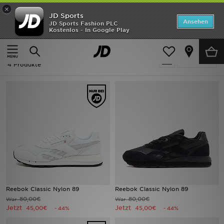
×
JD Sports
Startseite
Ansehen
JD Sports Fashion PLC
Kostenlos - In Google Play
Startseite
Ausverkauf | Reebok Classic Nylon
ANGEBOTE
Ausverkauf | Reebok Classic Nylon
verfeinern
Marken
4 Produkte
Neuheiten
Herren
Damen
Kinder
Bestsellers
Reebok Classic Nylon 89
Reebok Classic Nylon 89
80,00€
80,00€
War
War
JD Exklusives
Jetzt
Jetzt
45,00€
45,00€
- 44%
- 44%
Fußball