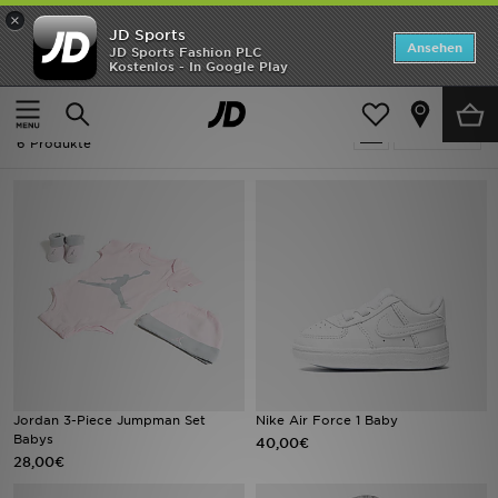
×
JD Sports
Startseite
Ansehen
JD Sports Fashion PLC
Kostenlos - In Google Play
Startseite
Infant Soft Sole Shoes
ANGEBOTE
Infant Soft Sole Shoes
verfeinern
Marken
6 Produkte
Neuheiten
Herren
Damen
Kinder
Bestsellers
Jordan 3-Piece Jumpman Set
Nike Air Force 1 Baby
Babys
40,00€
JD Exklusives
28,00€
Fußball