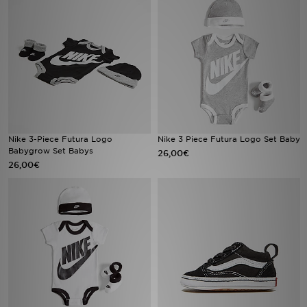
Sport
Lade Die APP
Geschenkkarte
Filialfinder
Nike 3-Piece Futura Logo
Nike 3 Piece Futura Logo Set Baby
Babygrow Set Babys
26,00€
Mein JD
26,00€
Meine Nachrichten
Bestellverfolgung
Hilfe & Kontakt
Trending Styles