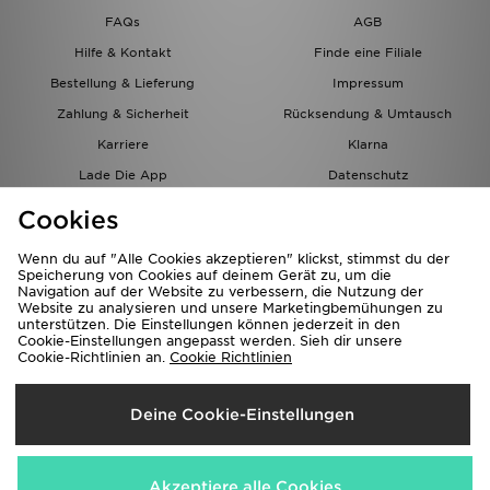
FAQs
AGB
Hilfe & Kontakt
Finde eine Filiale
Bestellung & Lieferung
Impressum
Zahlung & Sicherheit
Rücksendung & Umtausch
Karriere
Klarna
Lade Die App
Datenschutz
Cookies
Cookies Einstellungen
Cookies
Partnerprogramm
Wenn du auf "Alle Cookies akzeptieren" klickst, stimmst du der
Speicherung von Cookies auf deinem Gerät zu, um die
Navigation auf der Website zu verbessern, die Nutzung der
Website zu analysieren und unsere Marketingbemühungen zu
unterstützen. Die Einstellungen können jederzeit in den
Cookie-Einstellungen angepasst werden. Sieh dir unsere
Cookie-Richtlinien an.
Cookie Richtlinien
Lieferung Nach
Deine Cookie-Einstellungen
Österreich
Wir akzeptieren folgende Zahlungsmethoden
Akzeptiere alle Cookies