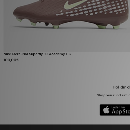
Sport
Lade Die APP
Geschenkkarte
Filialfinder
Nike Mercurial Superfly 10 Academy FG
100,00€
Mein JD
Meine Nachrichten
Hol dir 
Bestellverfolgung
Shoppen rund um d
Hilfe & Kontakt
Trending Styles