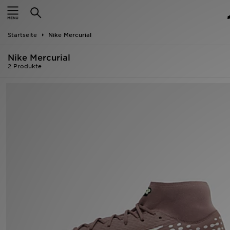
Startseite
Startseite
Nike Mercurial
ANGEBOTE
Nike Mercurial
Marken
2 Produkte
Neuheiten
Herren
Damen
Kinder
Bestsellers
JD Exklusives
Fußball