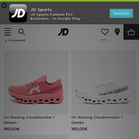
×
JD Sports
Startseite
Ansehen
JD Sports Fashion PLC
Kostenlos - In Google Play
Startseite
Frauen
ANGEBOTE
Frauen - On Running Cloudmonster
verfeinern
Marken
3 Produkte
Neuheiten
Herren
Damen
Kinder
Bestsellers
On Running Cloudmonster 1
On Running Cloudmonster 1
Damen
Damen
JD Exklusives
180,00€
180,00€
Fußball