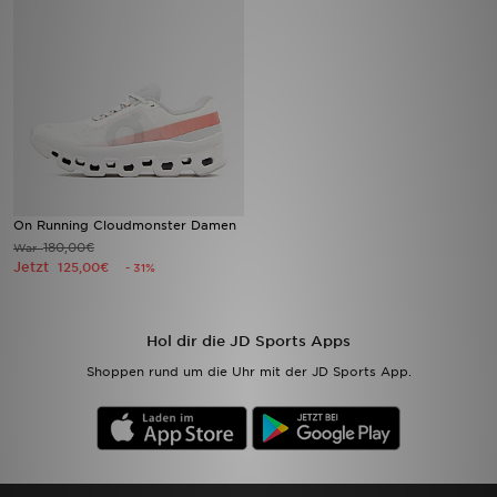
Sport
Lade Die APP
Geschenkkarte
Filialfinder
On Running Cloudmonster Damen
180,00€
War
Mein JD
Jetzt
125,00€
- 31%
Meine Nachrichten
Hol dir die JD Sports Apps
Bestellverfolgung
Shoppen rund um die Uhr mit der JD Sports App.
Hilfe & Kontakt
Trending Styles