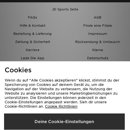
JD Sports Seite
FAQs
AGB
Hilfe & Kontakt
Finde eine Filiale
Bestellung & Lieferung
Impressum
Zahlung & Sicherheit
Rücksendung & Umtausch
Karriere
Klarna
Lade Die App
Datenschutz
Cookies
Cookies Einstellungen
Cookies
Partnerprogramm
Wenn du auf "Alle Cookies akzeptieren" klickst, stimmst du der
Speicherung von Cookies auf deinem Gerät zu, um die
Navigation auf der Website zu verbessern, die Nutzung der
Website zu analysieren und unsere Marketingbemühungen zu
unterstützen. Die Einstellungen können jederzeit in den
Cookie-Einstellungen angepasst werden. Sieh dir unsere
Cookie-Richtlinien an.
Cookie Richtlinien
Lieferung Nach
Deine Cookie-Einstellungen
Österreich