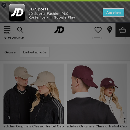
×
JD Sports
Startseite
Ansehen
JD Sports Fashion PLC
Kostenlos - In Google Play
Startseite
Frauen
Frauen Accessoires
Caps
ANGEBOTE
Frauen - Adidas Caps
verfeinern
Marken
6 Produkte
Neuheiten
Grӧsse
Einheitsgröße
Herren
Damen
Kinder
Bestsellers
JD Exklusives
adidas Originals Classic Trefoil Cap
adidas Originals Classic Trefoil Cap
Fußball