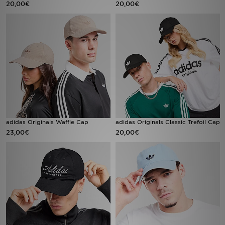
20,00€
20,00€
Sport
Lade Die APP
Geschenkkarte
Filialfinder
Mein JD
adidas Originals Waffle Cap
adidas Originals Classic Trefoil Cap
23,00€
20,00€
Meine Nachrichten
Bestellverfolgung
Hilfe & Kontakt
Trending Styles