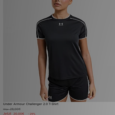
Under Armour Challenger 2.0 T-Shirt
28,00€
War
Jetzt
20,00€
- 29%