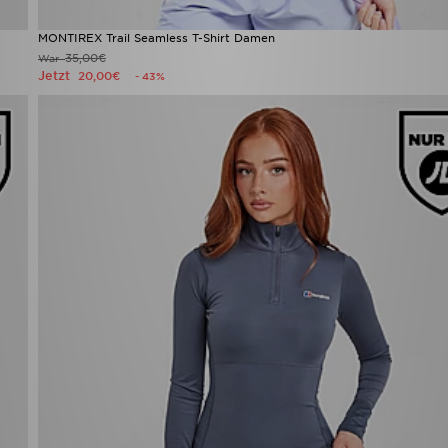
MONTIREX Trail Seamless T-Shirt Damen
35,00€
War
Jetzt
20,00€
- 43%