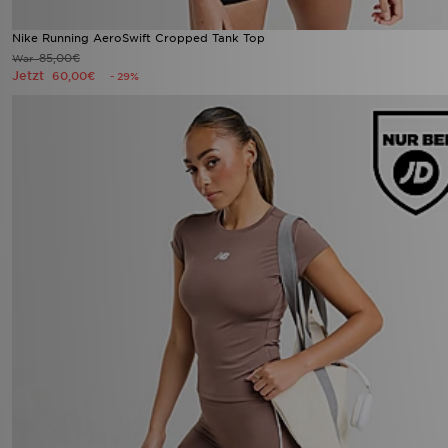
Nike Running AeroSwift Cropped Tank Top
85,00€
War
Jetzt
60,00€
- 29%