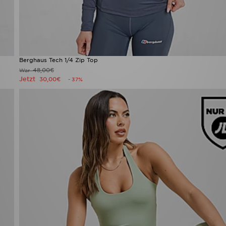
Berghaus Tech 1/4 Zip Top
48,00€
War
Jetzt
30,00€
- 37%