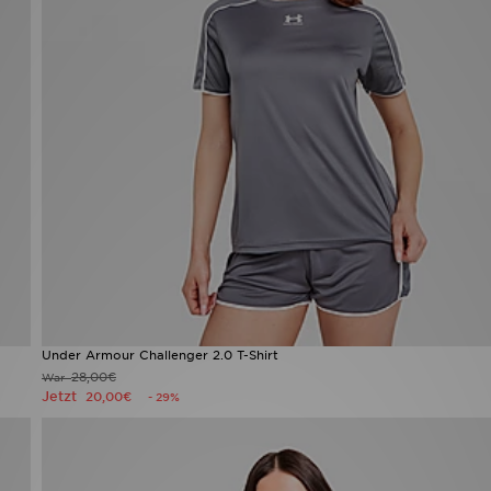
Under Armour Challenger 2.0 T-Shirt
28,00€
War
Jetzt
20,00€
- 29%