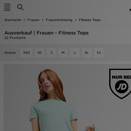
Startseite
Startseite
Frauen
Frauenkleidung
Fitness Tops
ANGEBOTE
Ausverkauf | Frauen - Fitness Tops
Marken
22 Produkte
Neuheiten
Grӧsse
XXS
XS
S
M
L
XL
34
Herren
Damen
Kinder
Bestsellers
JD Exklusives
Fußball