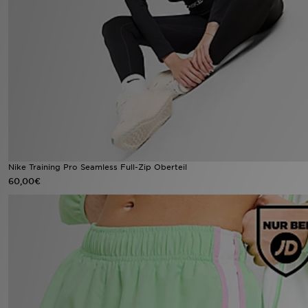
Sport
Lade Die APP
Geschenkkarte
Filialfinder
Mein JD
Nike Training Pro Seamless Full-Zip Oberteil
60,00€
Meine Nachrichten
Bestellverfolgung
Hilfe & Kontakt
Trending Styles