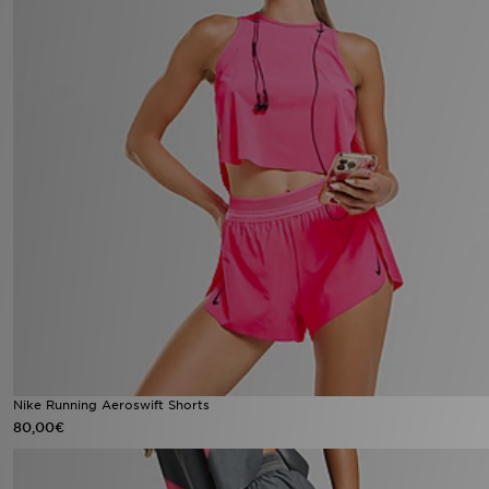
Nike Running Aeroswift Shorts
80,00€