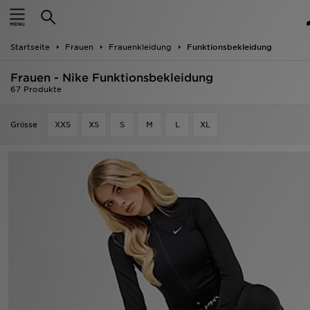
Startseite
Startseite
Frauen
Frauenkleidung
Funktionsbekleidung
ANGEBOTE
Frauen - Nike Funktionsbekleidung
Marken
67 Produkte
Neuheiten
Grӧsse
XXS
XS
S
M
L
XL
Herren
Damen
Kinder
Bestsellers
JD Exklusives
Fußball