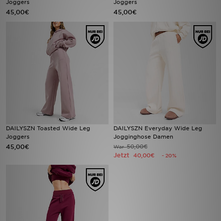
Joggers
Joggers
45,00€
45,00€
Sport
Lade Die APP
Geschenkkarte
Filialfinder
Mein JD
DAILYSZN Toasted Wide Leg
DAILYSZN Everyday Wide Leg
Meine Nachrichten
Joggers
Jogginghose Damen
45,00€
50,00€
War
Jetzt
40,00€
- 20%
Bestellverfolgung
Hilfe & Kontakt
Trending Styles