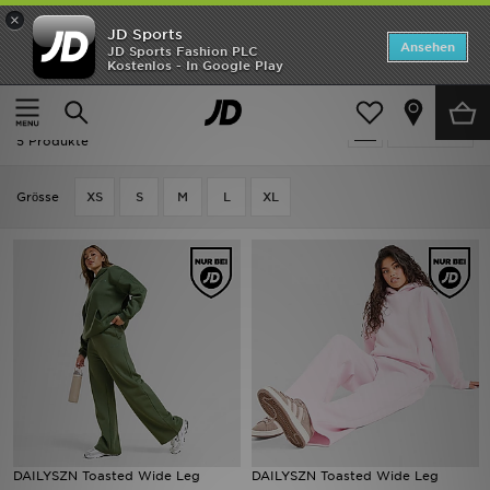
×
JD Sports
Startseite
Ansehen
JD Sports Fashion PLC
Kostenlos - In Google Play
Startseite
Frauen
Frauenkleidung
Jogginghosen
ANGEBOTE
Frauen - DAILYSZN Jogginghosen
verfeinern
Marken
5 Produkte
Neuheiten
Grӧsse
XS
S
M
L
XL
Herren
Damen
Kinder
Bestsellers
JD Exklusives
DAILYSZN Toasted Wide Leg
DAILYSZN Toasted Wide Leg
Fußball