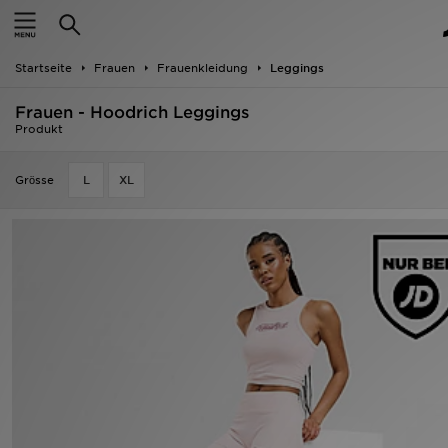
Startseite
Startseite
Frauen
Frauenkleidung
Leggings
ANGEBOTE
Frauen - Hoodrich Leggings
Marken
Produkt
Neuheiten
Grӧsse
L
XL
Herren
Damen
Kinder
Bestsellers
JD Exklusives
Fußball