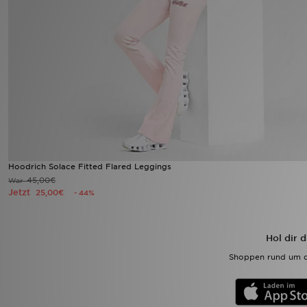
Sport
Lade Die APP
Geschenkkarte
Filialfinder
Mein JD
Hoodrich Solace Fitted Flared Leggings
45,00€
War
Meine Nachrichten
Jetzt
25,00€
- 44%
Bestellverfolgung
Hol dir 
Hilfe & Kontakt
Shoppen rund um d
Trending Styles