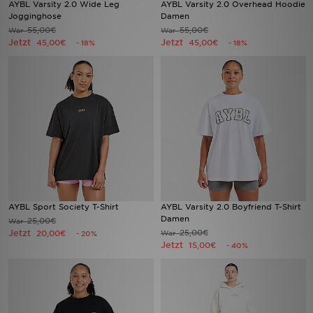
AYBL Varsity 2.0 Wide Leg
AYBL Varsity 2.0 Overhead Hoodie
Jogginghose
Damen
55,00€
55,00€
War
Sport
War
Jetzt
Jetzt
45,00€
45,00€
- 18%
- 18%
Lade Die APP
Geschenkkarte
Filialfinder
Mein JD
Meine Nachrichten
AYBL Sport Society T-Shirt
AYBL Varsity 2.0 Boyfriend T-Shirt
Damen
25,00€
War
Bestellverfolgung
Jetzt
25,00€
20,00€
War
- 20%
Jetzt
15,00€
- 40%
Hilfe & Kontakt
Trending Styles