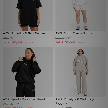
AYBL Athletics T-Shirt Damen
AYBL Sport Fleece Shorts
25,00€
45,00€
War
War
Jetzt
Jetzt
20,00€
35,00€
- 20%
- 22%
AYBL Sports Collective Hoodie
AYBL Varsity 2.0 Wide Leg
Joggers
55,00€
War