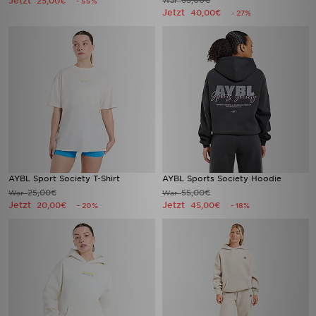
Jetzt
55,00€
25,00€
War
- 55%
Jetzt
40,00€
- 27%
AYBL Sport Society T-Shirt
AYBL Sports Society Hoodie
25,00€
55,00€
War
War
Jetzt
Jetzt
20,00€
45,00€
- 20%
- 18%