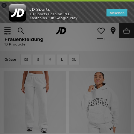
×
JD Sports
Startseite
Ansehen
JD Sports Fashion PLC
Kostenlos - In Google Play
Startseite
Frauen
Frauenkleidung
ANGEBOTE
Ausverkauf | Frauen - AYBL
verfeinern
Marken
Frauenkleidung
13 Produkte
Neuheiten
Grӧsse
XS
S
M
L
XL
Herren
Damen
Kinder
Bestsellers
JD Exklusives
Fußball