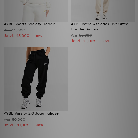
AYBL Sports Society Hoodie
AYBL Retro Athletics Oversized
Hoodie Damen
55,00€
War
Jetzt
55,00€
45,00€
War
- 18%
Jetzt
25,00€
- 55%
AYBL Varsity 2.0 Jogginghose
50,00€
War
Jetzt
30,00€
- 40%