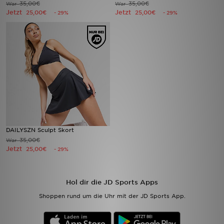
35,00€
35,00€
War
War
Jetzt
Jetzt
25,00€
25,00€
- 29%
- 29%
Sport
Lade Die APP
Geschenkkarte
Filialfinder
Mein JD
DAILYSZN Sculpt Skort
Meine Nachrichten
35,00€
War
Jetzt
25,00€
- 29%
Bestellverfolgung
Hol dir die JD Sports Apps
Hilfe & Kontakt
Shoppen rund um die Uhr mit der JD Sports App.
Trending Styles