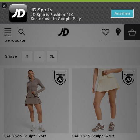
×
JD Sports
Startseite
Ansehen
JD Sports Fashion PLC
Kostenlos - In Google Play
Startseite
Frauen
Frauenkleidung
Röcke
ANGEBOTE
Frauen - DAILYSZN Röcke
verfeinern
Marken
3 Produkte
Neuheiten
Grӧsse
M
L
XL
Herren
Damen
Kinder
Bestsellers
JD Exklusives
DAILYSZN Sculpt Skort
DAILYSZN Sculpt Skort
Fußball