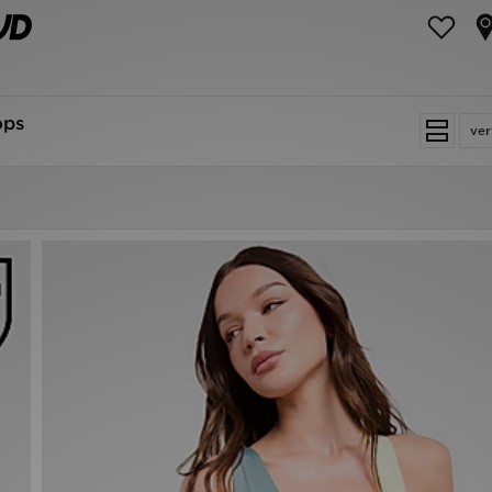
ops
ver