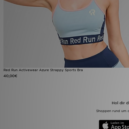
Sport
Lade Die APP
Geschenkkarte
Filialfinder
Mein JD
Red Run Activewear Azure Strappy Sports Bra
40,00€
Meine Nachrichten
Bestellverfolgung
Hol dir 
Hilfe & Kontakt
Shoppen rund um d
Trending Styles