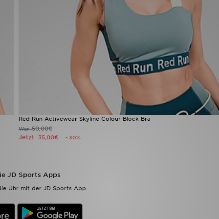
Red Run Activewear Skyline Colour Block Bra
50,00€
War
Jetzt
35,00€
- 30%
die JD Sports Apps
ie Uhr mit der JD Sports App.