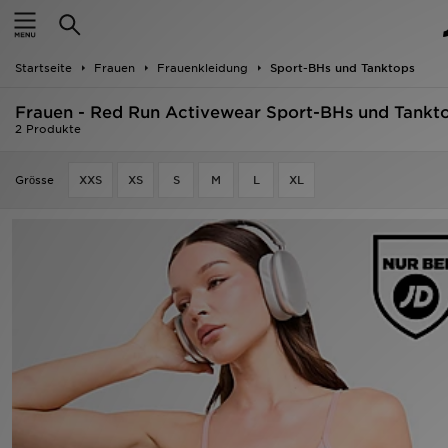
Startseite
Startseite
Frauen
Frauenkleidung
Sport-BHs und Tanktops
ANGEBOTE
Frauen - Red Run Activewear Sport-BHs und Tankt
Marken
2 Produkte
Neuheiten
Grӧsse
XXS
XS
S
M
L
XL
Herren
Damen
Kinder
Bestsellers
JD Exklusives
Fußball