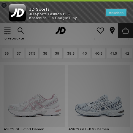
×
JD Sports
Startseite
Ansehen
JD Sports Fashion PLC
Kostenlos - In Google Play
Startseite
Frauen
Frauenschuhe
Laufschuhe
ANGEBOTE
Frauen - ASICS Laufschuhe
verfeinern
Marken
8 Produkte
Neuheiten
36
37
37.5
38
39
39.5
40
40.5
41.5
42
Herren
Damen
Kinder
Bestsellers
JD Exklusives
ASICS GEL-1130 Damen
ASICS GEL-1130 Damen
Fußball