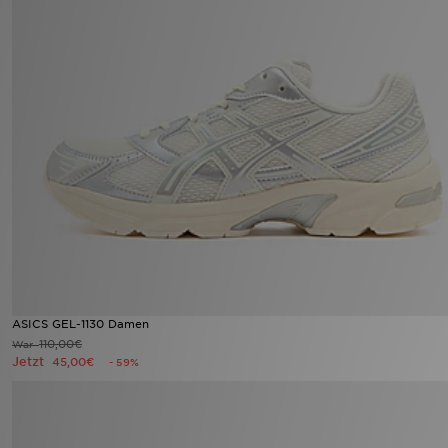
ASICS GEL-1130 Damen
110,00€
War
Jetzt
45,00€
- 59%