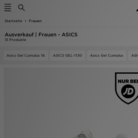
Startseite
Startseite
Frauen
ANGEBOTE
Ausverkauf | Frauen - ASICS
Marken
13 Produkte
Neuheiten
Asics Gel Cumulus 16
ASICS GEL-1130
Asics Gel Cumulus
ASI
Herren
Damen
Kinder
Bestsellers
JD Exklusives
Fußball