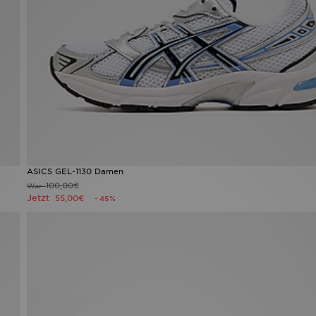
ASICS GEL-1130 Damen
100,00€
War
Jetzt
55,00€
- 45%