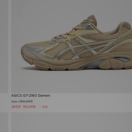
ASICS GT-2160 Damen
130,00€
War
Jetzt
90,00€
- 31%