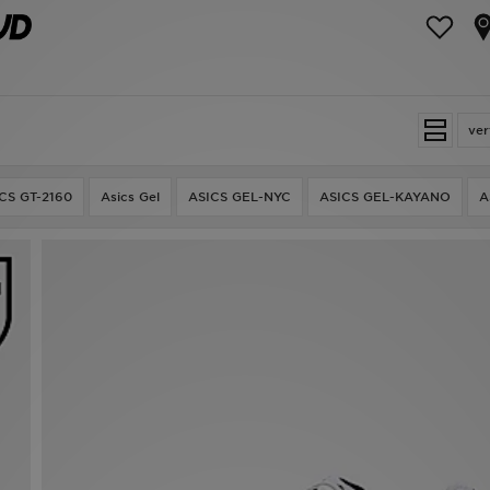
ver
CS GT-2160
Asics Gel
ASICS GEL-NYC
ASICS GEL-KAYANO
A