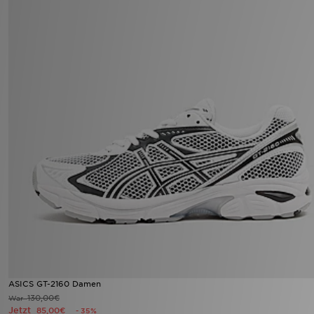
ASICS GT-2160 Damen
130,00€
War
Jetzt
85,00€
- 35%