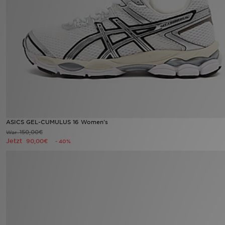
Sport
Lade Die APP
Geschenkkarte
Filialfinder
Mein JD
ASICS GEL-CUMULUS 16 Women's
150,00€
War
Meine Nachrichten
Jetzt
90,00€
- 40%
Bestellverfolgung
Hilfe & Kontakt
Trending Styles