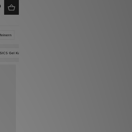
feinern
SICS Gel Kayano 20