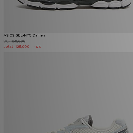
ASICS GEL-NYC Damen
150,00€
War
Jetzt
125,00€
- 17%