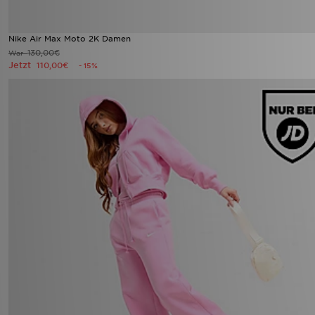
Nike Air Max Moto 2K Damen
130,00€
War
Jetzt
110,00€
- 15%