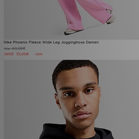
Nike Phoenix Fleece Wide Leg Jogginghose Damen
60,00€
War
Jetzt
35,00€
- 42%