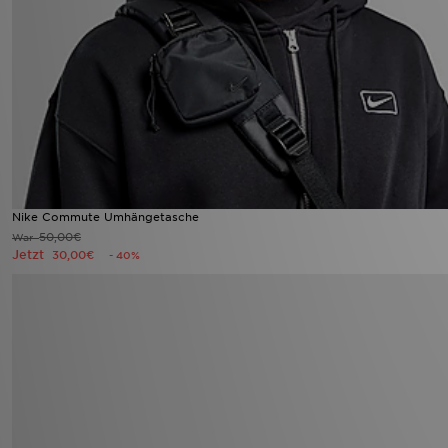
Nike Commute Umhängetasche
50,00€
War
Jetzt
30,00€
- 40%