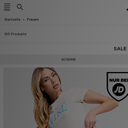
Startseite
Startseite
Frauen
ANGEBOTE
103 Produkte
Marken
SALE 
Neuheiten
SCHUHE
Herren
Damen
Kinder
Bestsellers
JD Exklusives
Fußball