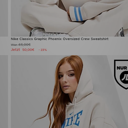
Nike Classics Graphic Phoenix Oversized Crew Sweatshirt
65,00€
War
Jetzt
50,00€
- 23%