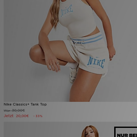
Nike Classics+ Tank Top
30,00€
War
Jetzt
20,00€
- 33%