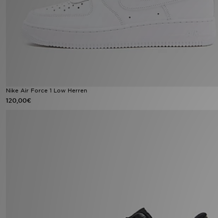
Sport
Lade Die APP
Geschenkkarte
Filialfinder
Nike Air Force 1 Low Herren
120,00€
Mein JD
Meine Nachrichten
Bestellverfolgung
Hilfe & Kontakt
Trending Styles