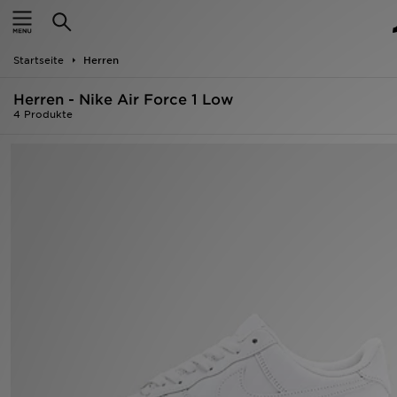
Startseite
Startseite
Herren
ANGEBOTE
Herren - Nike Air Force 1 Low
Marken
4 Produkte
Neuheiten
Herren
Damen
Kinder
Bestsellers
JD Exklusives
Fußball