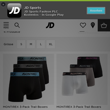
×
JD Sports
Startseite
Ansehen
JD Sports Fashion PLC
Kostenlos - In Google Play
Startseite
Herren
Herren Accessoires
Unterwäsche
ANGEBOTE
Herren - MONTIREX Unterwäsche
verfeinern
Marken
4 Produkte
Neuheiten
Grӧsse
S
M
L
XL
Herren
Damen
Kinder
Bestsellers
JD Exklusives
MONTIREX 3-Pack Trail Boxers
MONTIREX 3-Pack Trail Boxers
Fußball