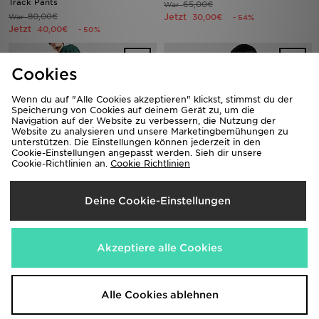
Track Pants
65,00€
War
80,00€
Jetzt
War
30,00€
- 54%
Jetzt
40,00€
- 50%
Cookies
Wenn du auf "Alle Cookies akzeptieren" klickst, stimmst du der
Speicherung von Cookies auf deinem Gerät zu, um die
Navigation auf der Website zu verbessern, die Nutzung der
Website zu analysieren und unsere Marketingbemühungen zu
unterstützen. Die Einstellungen können jederzeit in den
Cookie-Einstellungen angepasst werden. Sieh dir unsere
Cookie-Richtlinien an.
Cookie Richtlinien
adidas Originals Trefoil Bubble
adidas Originals Trefoil Essential
Deine Cookie-Einstellungen
Open Hem Jogginghose
Jogginghose
60,00€
55,00€
War
War
Jetzt
Jetzt
40,00€
25,00€
- 33%
- 55%
Akzeptiere alle Cookies
Alle Cookies ablehnen