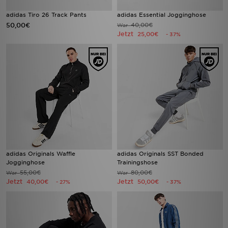
adidas Tiro 26 Track Pants
adidas Essential Jogginghose
50,00€
40,00€
War
Jetzt
25,00€
- 37%
adidas Originals Waffle
adidas Originals SST Bonded
Jogginghose
Trainingshose
55,00€
80,00€
War
War
Jetzt
Jetzt
40,00€
50,00€
- 27%
- 37%