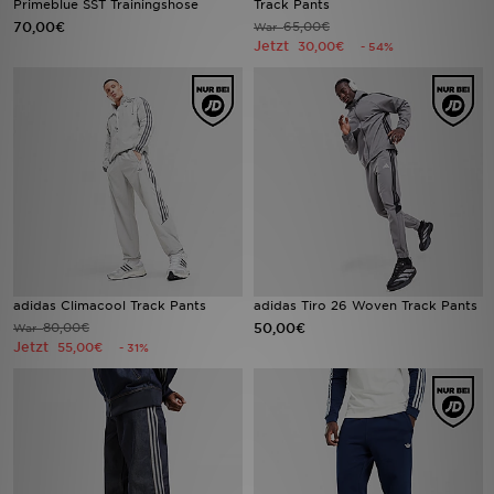
Primeblue SST Trainingshose
Track Pants
70,00€
65,00€
War
Jetzt
30,00€
- 54%
Sport
Lade Die APP
Geschenkkarte
Filialfinder
Mein JD
Meine Nachrichten
adidas Climacool Track Pants
adidas Tiro 26 Woven Track Pants
80,00€
50,00€
War
Jetzt
55,00€
- 31%
Bestellverfolgung
Hilfe & Kontakt
Trending Styles