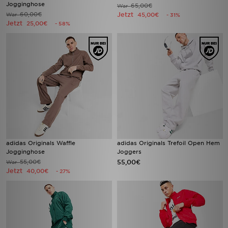
Jogginghose
65,00€
War
60,00€
Jetzt
War
45,00€
- 31%
Jetzt
25,00€
- 58%
adidas Originals Waffle
adidas Originals Trefoil Open Hem
Jogginghose
Joggers
55,00€
55,00€
War
Jetzt
40,00€
- 27%