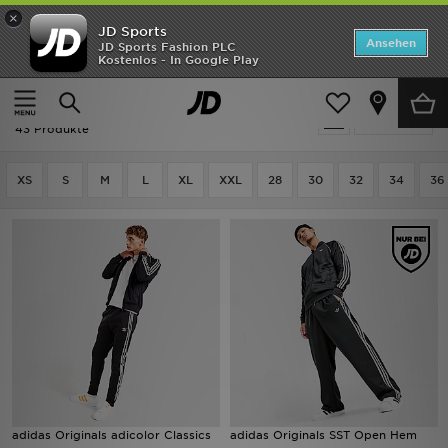
×
JD Sports
Startseite
Ansehen
JD Sports Fashion PLC
Kostenlos - In Google Play
Startseite
Herren
Herrenbekleidung
Jogginghosen
ANGEBOTE
Herren - Adidas Jogginghosen
verfeinern
Marken
43 Produkte
Neuheiten
XS
S
M
L
XL
XXL
28
30
32
34
36
Herren
Damen
Kinder
Bestsellers
JD Exklusives
adidas Originals adicolor Classics
adidas Originals SST Open Hem
Fußball