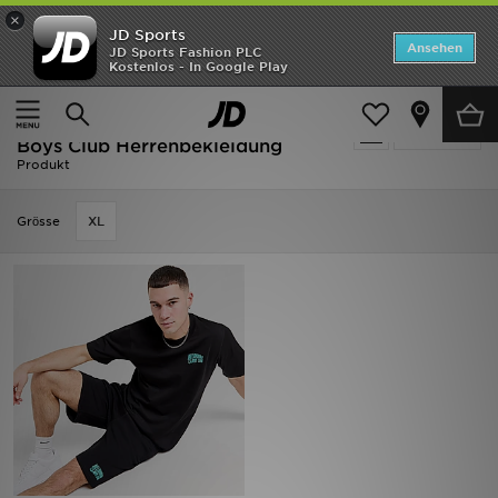
×
JD Sports
Startseite
Ansehen
JD Sports Fashion PLC
Kostenlos - In Google Play
Startseite
Herren
Herrenbekleidung
ANGEBOTE
Ausverkauf | Herren - Billionaire
verfeinern
Marken
Boys Club Herrenbekleidung
Produkt
Neuheiten
Grӧsse
XL
Herren
Damen
Kinder
Bestsellers
JD Exklusives
Fußball