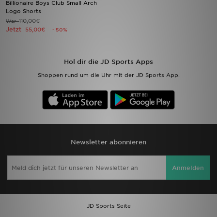
Billionaire Boys Club Small Arch
Logo Shorts
110,00€
War
Sport
Jetzt
55,00€
- 50%
Lade Die APP
Hol dir die JD Sports Apps
Geschenkkarte
Shoppen rund um die Uhr mit der JD Sports App.
Filialfinder
Mein JD
Meine Nachrichten
Newsletter abonnieren
Bestellverfolgung
Anmelden
Hilfe & Kontakt
Trending Styles
JD Sports Seite