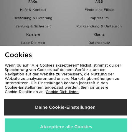
FAQs
AGB
Hilfe & Kontakt
Finde eine Filiale
Bestellung & Lieferung
Impressum
Zahlung & Sicherheit
Rücksendung & Umtausch
Karriere
Klarna
Lade Die App
Datenschutz
Cookies
Cookies Einstellungen
Cookies
Partnerprogramm
Wenn du auf "Alle Cookies akzeptieren" klickst, stimmst du der
Speicherung von Cookies auf deinem Gerät zu, um die
Navigation auf der Website zu verbessern, die Nutzung der
Website zu analysieren und unsere Marketingbemühungen zu
unterstützen. Die Einstellungen können jederzeit in den
Cookie-Einstellungen angepasst werden. Sieh dir unsere
Cookie-Richtlinien an.
Cookie Richtlinien
Lieferung Nach
Deine Cookie-Einstellungen
Österreich
Wir akzeptieren folgende Zahlungsmethoden
Akzeptiere alle Cookies