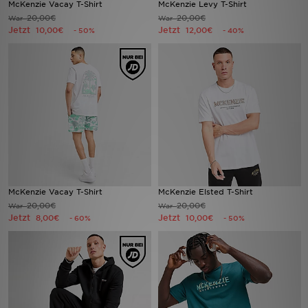
McKenzie Vacay T-Shirt
McKenzie Levy T-Shirt
20,00€
20,00€
War
War
Jetzt
Jetzt
Sport
10,00€
12,00€
- 50%
- 40%
Lade Die APP
Geschenkkarte
Filialfinder
Mein JD
Meine Nachrichten
McKenzie Vacay T-Shirt
McKenzie Elsted T-Shirt
20,00€
20,00€
War
War
Jetzt
Jetzt
8,00€
10,00€
- 60%
- 50%
Bestellverfolgung
Hilfe & Kontakt
Trending Styles