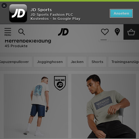
×
JD Sports
Startseite
Ansehen
JD Sports Fashion PLC
Kostenlos - In Google Play
Startseite
Herren
Herrenbekleidung
ANGEBOTE
Ausverkauf | Herren - McKenzie
verfeinern
Marken
Herrenbekleidung
45 Produkte
Neuheiten
Kapuzenpullover
Jogginghosen
Jacken
Shorts
Trainingsanzüg
Herren
Damen
Kinder
Bestsellers
JD Exklusives
Fußball