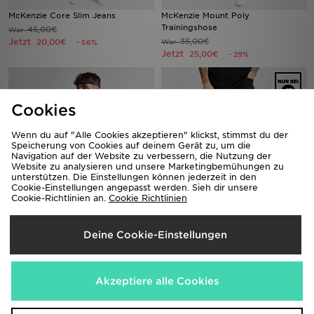
McKenzie Core Slim Jeans
McKenzie Mount Poly
Trainingshose
45,00€
War
Jetzt
35,00€
20,00€
War
- 56%
Jetzt
25,00€
- 29%
Cookies
Wenn du auf "Alle Cookies akzeptieren" klickst, stimmst du der
Speicherung von Cookies auf deinem Gerät zu, um die
Navigation auf der Website zu verbessern, die Nutzung der
Website zu analysieren und unsere Marketingbemühungen zu
unterstützen. Die Einstellungen können jederzeit in den
Cookie-Einstellungen angepasst werden. Sieh dir unsere
Cookie-Richtlinien an.
Cookie Richtlinien
McKenzie Axton Woven Jacke
McKenzie Core Denim Shorts
45,00€
25,00€
War
War
Deine Cookie-Einstellungen
Jetzt
Jetzt
25,00€
10,00€
- 44%
- 60%
Akzeptiere alle Cookies