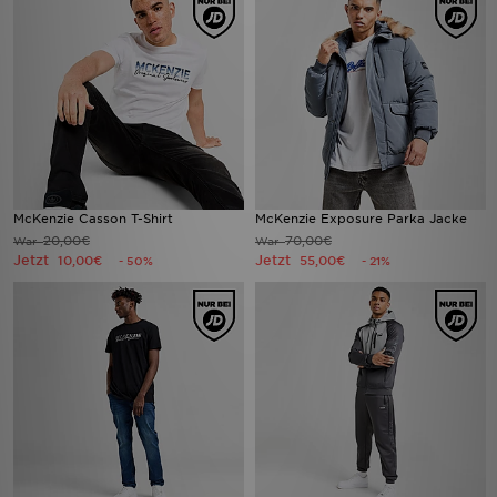
McKenzie Casson T-Shirt
McKenzie Exposure Parka Jacke
20,00€
70,00€
War
War
Jetzt
Jetzt
10,00€
55,00€
- 50%
- 21%