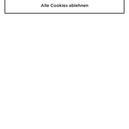
Alle Cookies ablehnen
McKenzie Essential Edge Full Zip
McKenzie Quartz T-Shirt
Hoodie
20,00€
War
28,00€
Jetzt
War
8,00€
- 60%
Jetzt
15,00€
- 46%
McKenzie Jump T-Shirt
McKenzie Harley T-Shirt
20,00€
20,00€
War
War