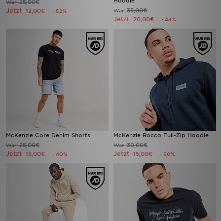
Hoodie
25,00€
War
Jetzt
35,00€
12,00€
War
- 52%
Jetzt
20,00€
- 43%
McKenzie Core Denim Shorts
McKenzie Rocco Full-Zip Hoodie
25,00€
30,00€
War
War
Jetzt
Jetzt
15,00€
15,00€
- 40%
- 50%