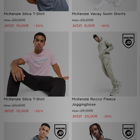
McKenzie Silica T-Shirt
McKenzie Vacay Swim Shorts
20,00€
20,00€
War
War
Jetzt
Jetzt
10,00€
8,00€
- 50%
- 60%
McKenzie Silica T-Shirt
McKenzie Rocco Fleece
Jogginghose
20,00€
War
Jetzt
25,00€
10,00€
War
- 50%
Jetzt
20,00€
- 20%