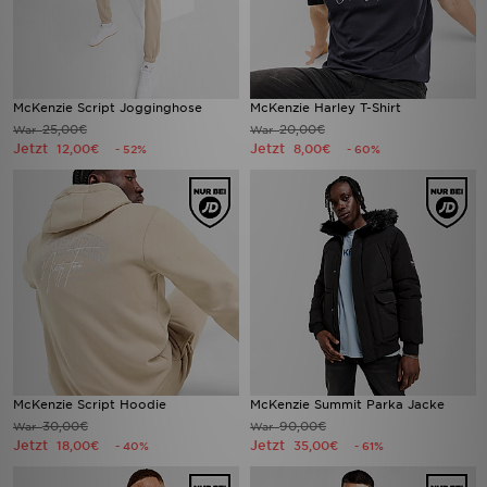
McKenzie Script Jogginghose
McKenzie Harley T-Shirt
25,00€
20,00€
War
War
Jetzt
Jetzt
12,00€
8,00€
- 52%
- 60%
McKenzie Script Hoodie
McKenzie Summit Parka Jacke
30,00€
90,00€
War
War
Jetzt
Jetzt
18,00€
35,00€
- 40%
- 61%