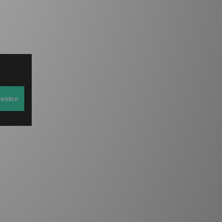
elden