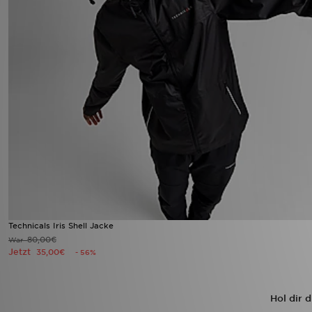
Technicals Iris Shell Jacke
80,00€
War
Jetzt
35,00€
- 56%
Hol dir 