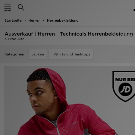
Startseite
Startseite
Herren
Herrenbekleidung
ANGEBOTE
Ausverkauf | Herren - Technicals Herrenbekleidung
Marken
3 Produkte
Neuheiten
Kategorien
Jacken
T-Shirts und Tanktops
Herren
Damen
Kinder
Bestsellers
JD Exklusives
Fußball