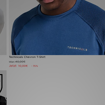
Technicals Chevron T-Shirt
40,00€
War
Jetzt
10,00€
- 75%