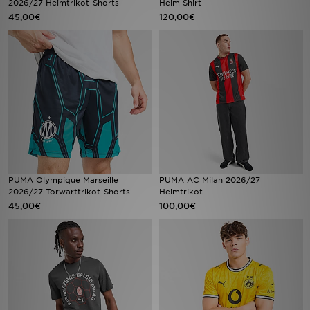
2026/27 Heimtrikot-Shorts
Heim Shirt
45,00€
120,00€
Sport
Lade Die APP
Geschenkkarte
Filialfinder
Mein JD
PUMA Olympique Marseille
PUMA AC Milan 2026/27
Meine Nachrichten
2026/27 Torwarttrikot-Shorts
Heimtrikot
45,00€
100,00€
Bestellverfolgung
Hilfe & Kontakt
Trending Styles