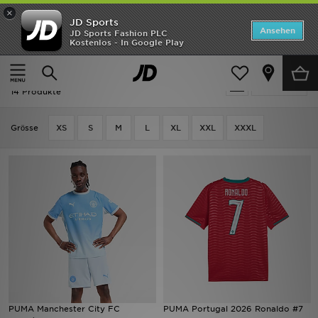
×
JD Sports
Startseite
Ansehen
JD Sports Fashion PLC
Kostenlos - In Google Play
Startseite
Herren
Herrenbekleidung
Replica
ANGEBOTE
Herren - PUMA Replica
verfeinern
Marken
14 Produkte
Neuheiten
Grӧsse
XS
S
M
L
XL
XXL
XXXL
Herren
Damen
Kinder
Bestsellers
JD Exklusives
PUMA Manchester City FC
PUMA Portugal 2026 Ronaldo #7
Fußball