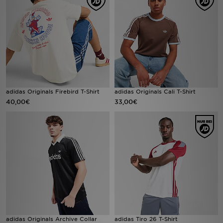
Sport
Lade Die APP
Geschenkkarte
Filialfinder
adidas Originals Firebird T-Shirt
adidas Originals Cali T-Shirt
40,00€
33,00€
Mein JD
Meine Nachrichten
Bestellverfolgung
Hilfe & Kontakt
Trending Styles
adidas Originals Archive Collar
adidas Tiro 26 T-Shirt