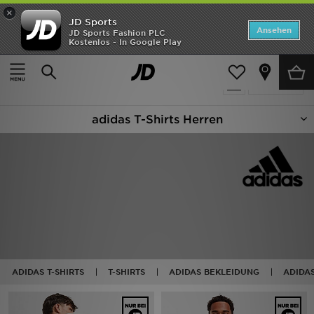
×
JD Sports
Startseite
Ansehen
JD Sports Fashion PLC
Kostenlos - In Google Play
Startseite
Herren
Herrenbekleidung
T-Shirts und Tanktops
ANGEBOTE
110 Produkte
verfeinern
Marken
adidas T-Shirts Herren
Neuheiten
Herren
Damen
Kinder
Bestsellers
ADIDAS T-SHIRTS
T-SHIRTS
ADIDAS BEKLEIDUNG
ADIDA
JD Exklusives
Fußball