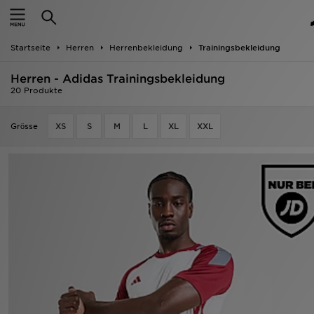
Startseite
Startseite
Herren
Herrenbekleidung
Trainingsbekleidung
ANGEBOTE
Herren - Adidas Trainingsbekleidung
Marken
20 Produkte
Neuheiten
Grӧsse
XS
S
M
L
XL
XXL
Herren
Damen
Kinder
Bestsellers
JD Exklusives
Fußball