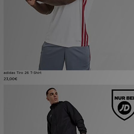
Sport
Lade Die APP
Geschenkkarte
Filialfinder
Mein JD
adidas Tiro 26 T-Shirt
23,00€
Meine Nachrichten
Bestellverfolgung
Hilfe & Kontakt
Trending Styles