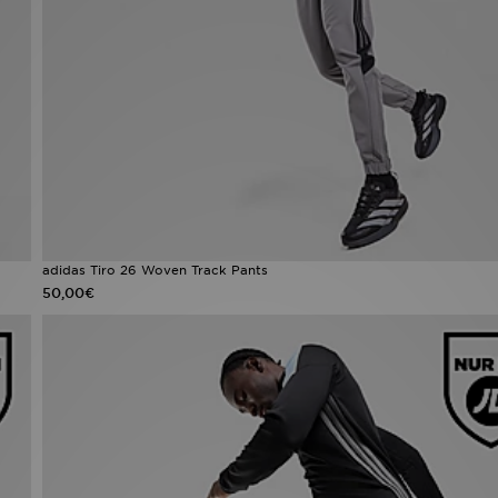
adidas Tiro 26 Woven Track Pants
50,00€