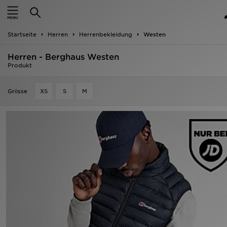
Startseite
Startseite
Herren
Herrenbekleidung
Westen
ANGEBOTE
Herren - Berghaus Westen
Marken
Produkt
Neuheiten
Grӧsse
XS
S
M
Herren
Damen
Kinder
Bestsellers
JD Exklusives
Fußball