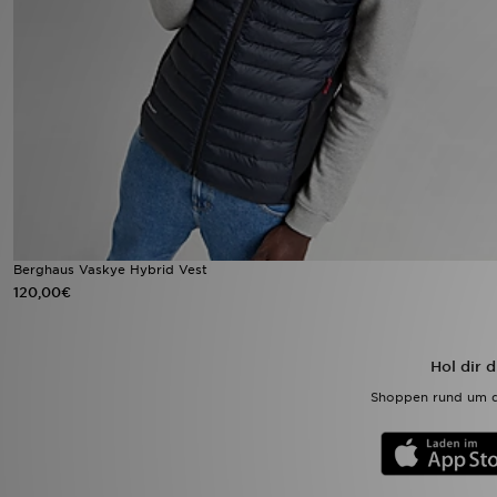
Sport
Lade Die APP
Geschenkkarte
Filialfinder
Mein JD
Berghaus Vaskye Hybrid Vest
120,00€
Meine Nachrichten
Bestellverfolgung
Hol dir 
Shoppen rund um d
Hilfe & Kontakt
Trending Styles