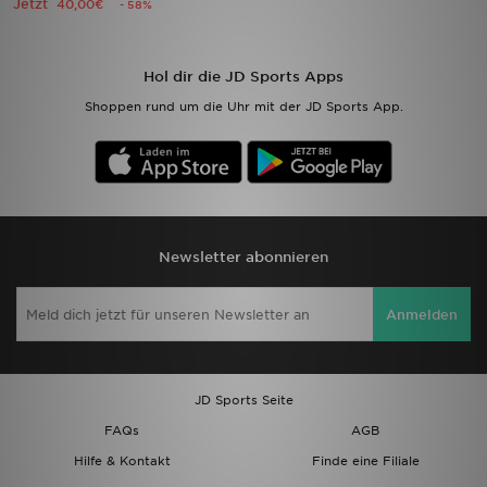
Jetzt
40,00€
- 58%
Sport
Hol dir die JD Sports Apps
Lade Die APP
Shoppen rund um die Uhr mit der JD Sports App.
Geschenkkarte
Filialfinder
Mein JD
Newsletter abonnieren
Meine Nachrichten
Anmelden
Bestellverfolgung
Hilfe & Kontakt
JD Sports Seite
FAQs
AGB
Trending Styles
Hilfe & Kontakt
Finde eine Filiale