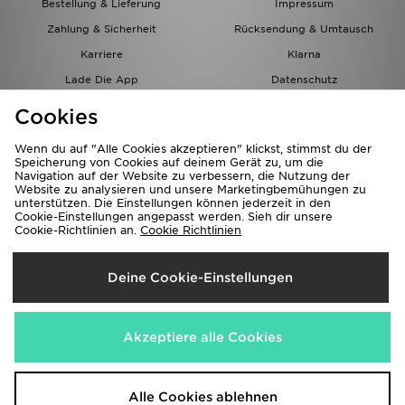
Bestellung & Lieferung
Impressum
Zahlung & Sicherheit
Rücksendung & Umtausch
Karriere
Klarna
Lade Die App
Datenschutz
Cookies
Cookies Einstellungen
Cookies
Partnerprogramm
Wenn du auf "Alle Cookies akzeptieren" klickst, stimmst du der
Speicherung von Cookies auf deinem Gerät zu, um die
Navigation auf der Website zu verbessern, die Nutzung der
Website zu analysieren und unsere Marketingbemühungen zu
unterstützen. Die Einstellungen können jederzeit in den
Cookie-Einstellungen angepasst werden. Sieh dir unsere
Cookie-Richtlinien an.
Cookie Richtlinien
Lieferung Nach
Deine Cookie-Einstellungen
Österreich
Wir akzeptieren folgende Zahlungsmethoden
Akzeptiere alle Cookies
Corporate Website
www.jdplc.com
Alle Cookies ablehnen