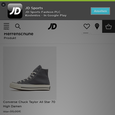
×
JD Sports
Startseite
Ansehen
JD Sports Fashion PLC
Kostenlos - In Google Play
Startseite
Herren
Herrenschuhe
ANGEBOTE
Ausverkauf | Herren - Converse
verfeinern
Marken
Herrenschuhe
Produkt
Neuheiten
Herren
Damen
Kinder
Bestsellers
Converse Chuck Taylor All Star 70
JD Exklusives
High Damen
95,00€
War
Fußball