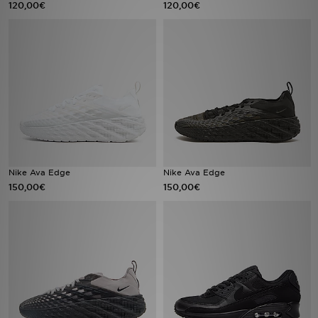
120,00€
120,00€
Sport
Lade Die APP
Geschenkkarte
Filialfinder
Mein JD
Nike Ava Edge
Nike Ava Edge
150,00€
150,00€
Meine Nachrichten
Bestellverfolgung
Hilfe & Kontakt
Trending Styles