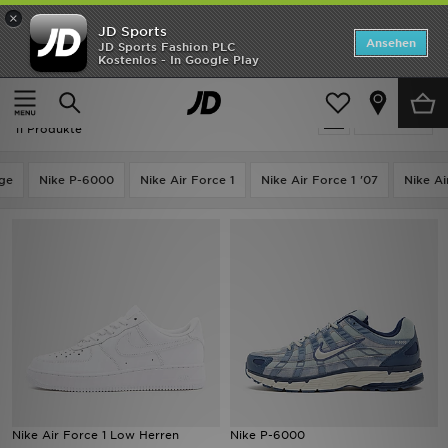
×
JD Sports
Startseite
Ansehen
JD Sports Fashion PLC
Kostenlos - In Google Play
Startseite
Herren
Herrenschuhe
Retro Sneakers
ANGEBOTE
Herren - Nike Retro Sneakers
verfeinern
Marken
11 Produkte
Neuheiten
ge
Nike P-6000
Nike Air Force 1
Nike Air Force 1 '07
Nike Ai
Herren
Damen
Kinder
Bestsellers
JD Exklusives
Nike Air Force 1 Low Herren
Nike P-6000
Fußball