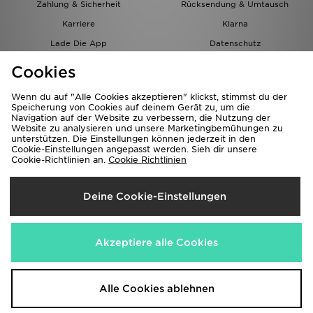
Zahlung & Sicherheit
Rücksendung & Umtausch
Karriere
Klarna
Lade Die App
Datenschutz
Cookies
Cookies Einstellungen
Cookies
Partnerprogramm
Wenn du auf "Alle Cookies akzeptieren" klickst, stimmst du der
Speicherung von Cookies auf deinem Gerät zu, um die
Navigation auf der Website zu verbessern, die Nutzung der
Website zu analysieren und unsere Marketingbemühungen zu
unterstützen. Die Einstellungen können jederzeit in den
Cookie-Einstellungen angepasst werden. Sieh dir unsere
Cookie-Richtlinien an.
Cookie Richtlinien
Lieferung Nach
Deine Cookie-Einstellungen
Österreich
Wir akzeptieren folgende Zahlungsmethoden
Akzeptiere alle Cookies
Corporate Website
www.jdplc.com
Alle Cookies ablehnen
Copyright © 2026 JD Sports Alle Rechte vorbehalten