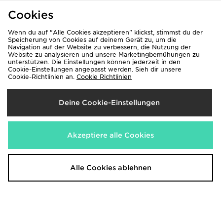
Cookies
Wenn du auf "Alle Cookies akzeptieren" klickst, stimmst du der
Speicherung von Cookies auf deinem Gerät zu, um die
Navigation auf der Website zu verbessern, die Nutzung der
Website zu analysieren und unsere Marketingbemühungen zu
unterstützen. Die Einstellungen können jederzeit in den
Cookie-Einstellungen angepasst werden. Sieh dir unsere
Cookie-Richtlinien an.
Cookie Richtlinien
New Era MLB New York Yankees
New Era MLB New York Yankees
9FORTY A-Frame Cap
9FORTY A-Frame Cap
35,00€
35,00€
Deine Cookie-Einstellungen
Akzeptiere alle Cookies
Alle Cookies ablehnen
New Era 9TWENTY New York Cafe
New Era MLB New York Yankees