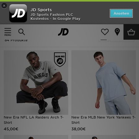
×
JD Sports
Startseite
Ansehen
JD Sports Fashion PLC
Kostenlos - In Google Play
Startseite
Herren
ANGEBOTE
Herren - New Era
verfeinern
Marken
84 Produkte
Neuheiten
Herren
Damen
Kinder
Bestsellers
New Era NFL LA Raiders Arch T-
New Era MLB New York Yankees T-
Shirt
Shirt
JD Exklusives
45,00€
38,00€
Fußball