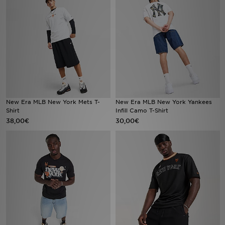
Sport
Lade Die APP
Geschenkkarte
Filialfinder
New Era MLB New York Mets T-
New Era MLB New York Yankees
Shirt
Infill Camo T-Shirt
Mein JD
38,00€
30,00€
Meine Nachrichten
Bestellverfolgung
Hilfe & Kontakt
Trending Styles