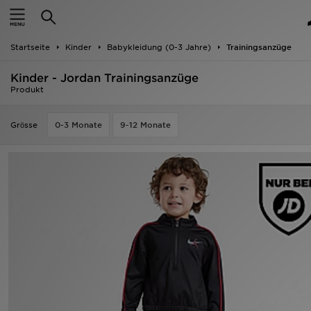
Startseite
Startseite
Kinder
Babykleidung (0-3 Jahre)
Trainingsanzüge
ANGEBOTE
Kinder - Jordan Trainingsanzüge
Marken
Produkt
Neuheiten
Grӧsse
0-3 Monate
9-12 Monate
Herren
Damen
Kinder
Bestsellers
JD Exklusives
Fußball