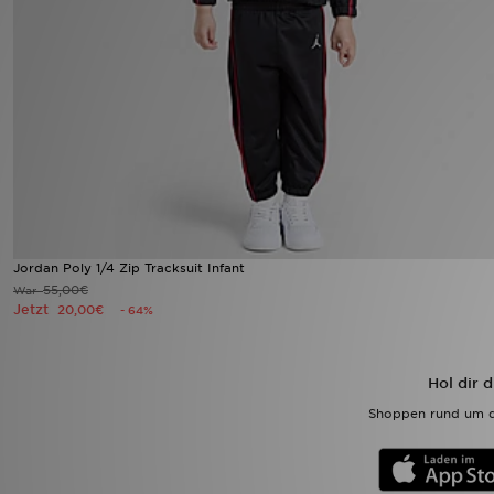
Sport
Lade Die APP
Geschenkkarte
Filialfinder
Mein JD
Jordan Poly 1/4 Zip Tracksuit Infant
55,00€
War
Meine Nachrichten
Jetzt
20,00€
- 64%
Bestellverfolgung
Hol dir 
Hilfe & Kontakt
Shoppen rund um d
Trending Styles