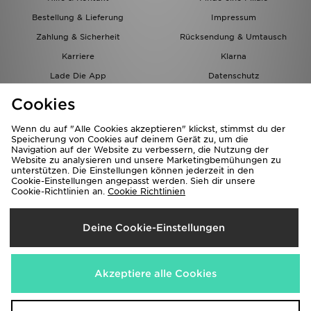
Bestellung & Lieferung
Impressum
Zahlung & Sicherheit
Rücksendung & Umtausch
Karriere
Klarna
Lade Die App
Datenschutz
Cookies
Cookies Einstellungen
Cookies
Partnerprogramm
Wenn du auf "Alle Cookies akzeptieren" klickst, stimmst du der
Speicherung von Cookies auf deinem Gerät zu, um die
Navigation auf der Website zu verbessern, die Nutzung der
Website zu analysieren und unsere Marketingbemühungen zu
unterstützen. Die Einstellungen können jederzeit in den
Cookie-Einstellungen angepasst werden. Sieh dir unsere
Cookie-Richtlinien an.
Cookie Richtlinien
Lieferung Nach
Deine Cookie-Einstellungen
Österreich
Wir akzeptieren folgende Zahlungsmethoden
Akzeptiere alle Cookies