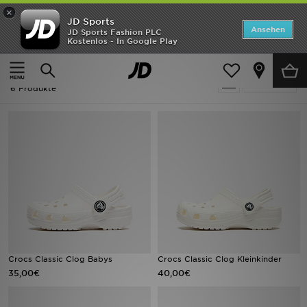
×
JD Sports
Startseite
Ansehen
JD Sports Fashion PLC
Kostenlos - In Google Play
Startseite
Kinder
ANGEBOTE
Kinder - Crocs Classic
verfeinern
Marken
6 Produkte
Neuheiten
Herren
Damen
Kinder
Bestsellers
Crocs Classic Clog Babys
Crocs Classic Clog Kleinkinder
35,00€
40,00€
JD Exklusives
Fußball