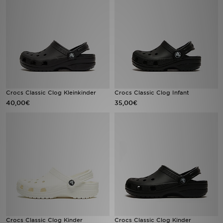
Sport
Lade Die APP
Geschenkkarte
Filialfinder
Crocs Classic Clog Kleinkinder
Crocs Classic Clog Infant
40,00€
35,00€
Mein JD
Meine Nachrichten
Bestellverfolgung
Hilfe & Kontakt
Trending Styles
Crocs Classic Clog Kinder
Crocs Classic Clog Kinder