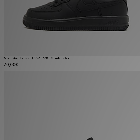
Sport
Lade Die APP
Geschenkkarte
Filialfinder
Nike Air Force 1 '07 LV8 Kleinkinder
70,00€
Mein JD
Meine Nachrichten
Bestellverfolgung
Hilfe & Kontakt
Trending Styles