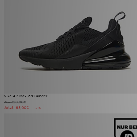
Nike Air Max 270 Kinder
120,00€
War
Jetzt
95,00€
- 21%