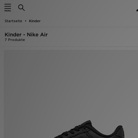
Startseite
Startseite
Kinder
ANGEBOTE
Kinder - Nike Air
Marken
7 Produkte
Neuheiten
Herren
Damen
Kinder
Bestsellers
JD Exklusives
Fußball