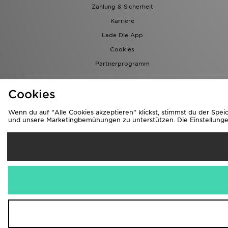
Zahlung & Sicherheit
Karriere
Lade Die App
Cookies
Partnerprogramm
Cookies
Wenn du auf "Alle Cookies akzeptieren" klickst, stimmst du der Spe
und unsere Marketingbemühungen zu unterstützen. Die Einstellungen 
Li
Österrei
Wir akzeptieren
Corporate 
Copyright © 2026 JD