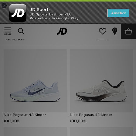
×
JD Sports
Startseite
Ansehen
JD Sports Fashion PLC
Kostenlos - In Google Play
Startseite
Kinder
ANGEBOTE
Kinder - Nike Pegasus
verfeinern
Marken
5 Produkte
Neuheiten
Herren
Damen
Kinder
Bestsellers
Nike Pegasus 42 Kinder
Nike Pegasus 42 Kinder
100,00€
100,00€
JD Exklusives
Fußball