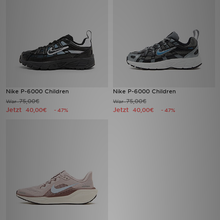
Sport
Lade Die APP
Geschenkkarte
Filialfinder
Nike P-6000 Children
Nike P-6000 Children
75,00€
75,00€
War
War
Jetzt
Jetzt
40,00€
40,00€
- 47%
- 47%
Mein JD
Meine Nachrichten
Bestellverfolgung
Hilfe & Kontakt
Trending Styles