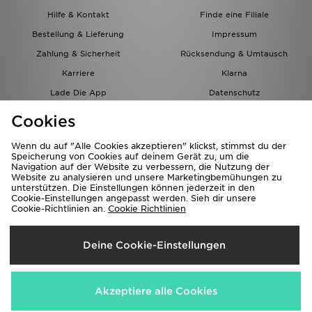
Hilfe & Kontakt
Finde eine Filiale
Bestellung & Lieferung
Impressum
Zahlung & Sicherheit
Rücksendung & Umtausch
Karriere
Klarna
Lade Die App
Datenschutz
Cookies
Cookies Einstellungen
Cookies
Partnerprogramm
Wenn du auf "Alle Cookies akzeptieren" klickst, stimmst du der
Speicherung von Cookies auf deinem Gerät zu, um die
Navigation auf der Website zu verbessern, die Nutzung der
Website zu analysieren und unsere Marketingbemühungen zu
unterstützen. Die Einstellungen können jederzeit in den
Cookie-Einstellungen angepasst werden. Sieh dir unsere
Cookie-Richtlinien an.
Cookie Richtlinien
Lieferung Nach
Deine Cookie-Einstellungen
Österreich
Wir akzeptieren folgende Zahlungsmethoden
Akzeptiere alle Cookies