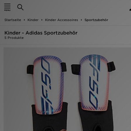
Startseite
Startseite
Kinder
Kinder Accessoires
Sportzubehör
ANGEBOTE
Kinder - Adidas Sportzubehör
Marken
5 Produkte
Neuheiten
Herren
Damen
Kinder
Bestsellers
JD Exklusives
Fußball