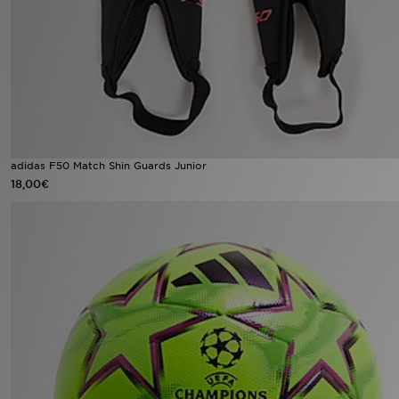
Sport
Lade Die APP
Geschenkkarte
Filialfinder
adidas F50 Match Shin Guards Junior
18,00€
Mein JD
Meine Nachrichten
Bestellverfolgung
Hilfe & Kontakt
Trending Styles