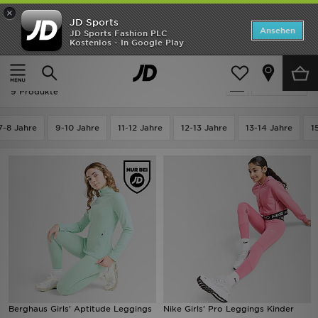
×
JD Sports
Startseite
Ansehen
JD Sports Fashion PLC
Kostenlos - In Google Play
Startseite
Kinder
Kleidung Jugendliche (8-15 Jahre)
Leggings
ANGEBOTE
Ausverkauf | Kinder - Leggings
verfeinern
Marken
9 Produkte
Neuheiten
7-8 Jahre
9-10 Jahre
11-12 Jahre
12-13 Jahre
13-14 Jahre
1
Herren
Damen
Kinder
Bestsellers
JD Exklusives
Berghaus Girls' Aptitude Leggings
Nike Girls' Pro Leggings Kinder
Fußball