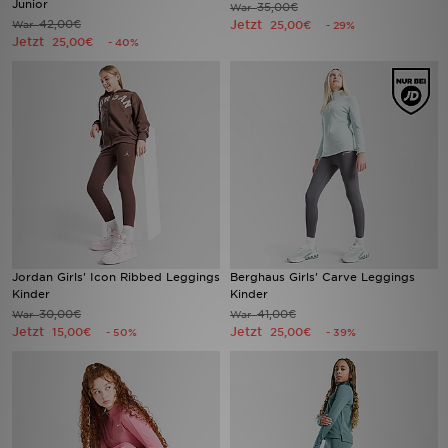
Junior
35,00€
War
42,00€
Jetzt
War
25,00€
- 29%
Jetzt
25,00€
- 40%
Sport
Lade Die APP
Geschenkkarte
Filialfinder
Mein JD
Meine Nachrichten
Jordan Girls' Icon Ribbed Leggings
Berghaus Girls' Carve Leggings
Kinder
Kinder
30,00€
41,00€
War
War
Bestellverfolgung
Jetzt
Jetzt
15,00€
25,00€
- 50%
- 39%
Hilfe & Kontakt
Trending Styles