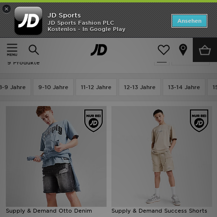
×
JD Sports
Startseite
Ansehen
JD Sports Fashion PLC
Kostenlos - In Google Play
Startseite
Kinder
Kleidung Jugendliche (8-15 Jahre)
Shorts
ANGEBOTE
Kinder - Supply & Demand Shorts
verfeinern
Marken
9 Produkte
Neuheiten
8-9 Jahre
9-10 Jahre
11-12 Jahre
12-13 Jahre
13-14 Jahre
1
Herren
Damen
Kinder
Bestsellers
JD Exklusives
Supply & Demand Otto Denim
Supply & Demand Success Shorts
Fußball