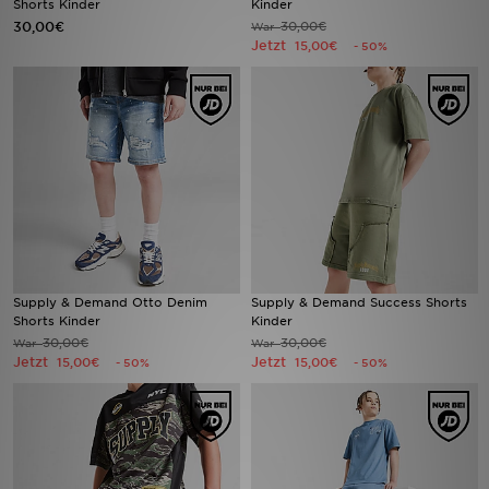
Shorts Kinder
Kinder
30,00€
30,00€
War
Jetzt
15,00€
- 50%
Sport
Lade Die APP
Geschenkkarte
Filialfinder
Mein JD
Meine Nachrichten
Supply & Demand Otto Denim
Supply & Demand Success Shorts
Shorts Kinder
Kinder
30,00€
30,00€
War
War
Bestellverfolgung
Jetzt
Jetzt
15,00€
15,00€
- 50%
- 50%
Hilfe & Kontakt
Trending Styles