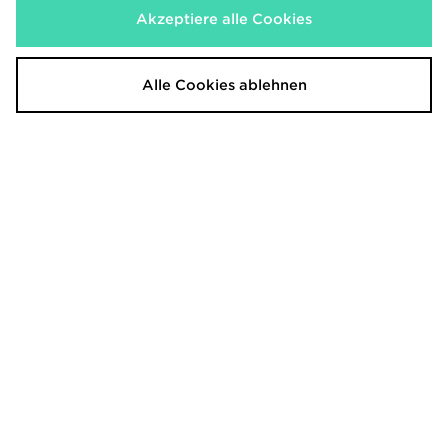
Jetzt
20,00€
- 29%
Akzeptiere alle Cookies
Alle Cookies ablehnen
Jordan Girls' Logo Shorts Junior
Nike Academy Shorts Kinder
35,00€
20,00€
War
War
Jetzt
Jetzt
20,00€
15,00€
- 43%
- 25%