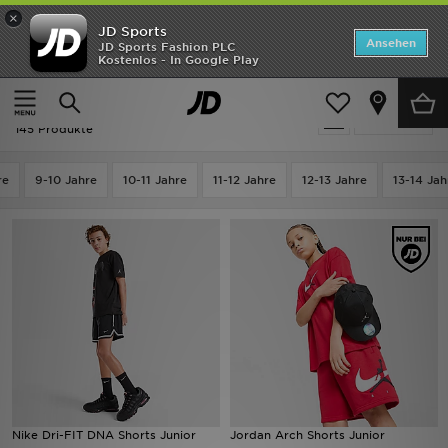
×
JD Sports
Startseite
Ansehen
JD Sports Fashion PLC
Kostenlos - In Google Play
Startseite
Kinder
Kleidung Jugendliche (8-15 Jahre)
Shorts
ANGEBOTE
Ausverkauf | Kinder - Shorts
verfeinern
Marken
145 Produkte
Neuheiten
re
9-10 Jahre
10-11 Jahre
11-12 Jahre
12-13 Jahre
13-14 Jah
Herren
Damen
Kinder
Bestsellers
JD Exklusives
Nike Dri-FIT DNA Shorts Junior
Jordan Arch Shorts Junior
Fußball