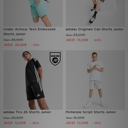
Under Armour Tech Embossed
adidas Originals Cali Shorts Junior
Shorts Junior
33,00€
War
26,00€
Jetzt
War
15,00€
- 55%
Jetzt
20,00€
- 23%
adidas Tiro 26 Shorts Junior
McKenzie Script Shorts Junior
20,00€
16,00€
War
War
Jetzt
Jetzt
12,00€
12,00€
- 40%
- 25%