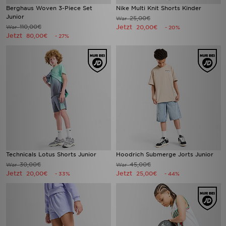
Berghaus Woven 3-Piece Set
Nike Multi Knit Shorts Kinder
Junior
25,00€
War
110,00€
Jetzt
War
20,00€
- 20%
Jetzt
80,00€
- 27%
Technicals Lotus Shorts Junior
Hoodrich Submerge Jorts Junior
30,00€
45,00€
War
War
Jetzt
Jetzt
20,00€
25,00€
- 33%
- 44%