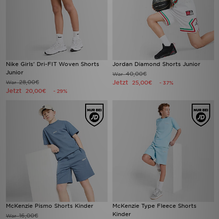
Nike Girls' Dri-FIT Woven Shorts
Jordan Diamond Shorts Junior
Junior
40,00€
War
28,00€
Jetzt
War
25,00€
- 37%
Jetzt
20,00€
- 29%
McKenzie Pismo Shorts Kinder
McKenzie Type Fleece Shorts
Kinder
16,00€
War