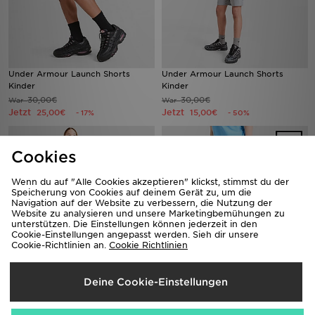
Under Armour Launch Shorts
Under Armour Launch Shorts
Kinder
Kinder
30,00€
30,00€
War
War
Jetzt
Jetzt
25,00€
15,00€
- 17%
- 50%
Cookies
Wenn du auf "Alle Cookies akzeptieren" klickst, stimmst du der
Speicherung von Cookies auf deinem Gerät zu, um die
Navigation auf der Website zu verbessern, die Nutzung der
Website zu analysieren und unsere Marketingbemühungen zu
unterstützen. Die Einstellungen können jederzeit in den
Cookie-Einstellungen angepasst werden. Sieh dir unsere
Cookie-Richtlinien an.
Cookie Richtlinien
Nike Girls' Dri-FIT Woven Shorts
Nike World Tour Shorts Kinder
Deine Cookie-Einstellungen
Junior
40,00€
War
28,00€
Jetzt
War
18,00€
- 55%