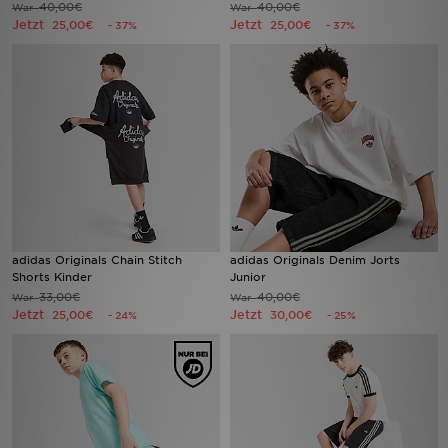
40,00€
40,00€
War
War
Jetzt
Jetzt
25,00€
25,00€
- 37%
- 37%
Sport
Lade Die APP
Geschenkkarte
Filialfinder
Mein JD
adidas Originals Chain Stitch
adidas Originals Denim Jorts
Meine Nachrichten
Shorts Kinder
Junior
33,00€
40,00€
War
War
Jetzt
Jetzt
25,00€
30,00€
- 24%
- 25%
Bestellverfolgung
Hilfe & Kontakt
Trending Styles