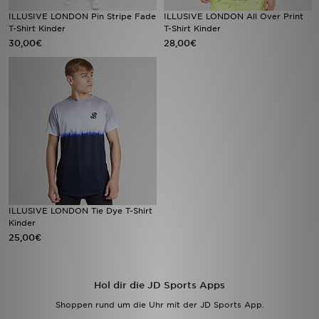
ILLUSIVE LONDON Pin Stripe Fade
ILLUSIVE LONDON All Over Print
T-Shirt Kinder
T-Shirt Kinder
Sport
30,00€
28,00€
Lade Die APP
Geschenkkarte
Filialfinder
Mein JD
Meine Nachrichten
ILLUSIVE LONDON Tie Dye T-Shirt
Kinder
Bestellverfolgung
25,00€
Hilfe & Kontakt
Hol dir die JD Sports Apps
Trending Styles
Shoppen rund um die Uhr mit der JD Sports App.