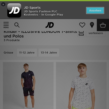
×
JD Sports
Startseite
Ansehen
JD Sports Fashion PLC
Kostenlos - In Google Play
Startseite
Kinder
Kleidung Jugendliche (8-15 Jahre)
ANGEBOTE
T-Shirts und Polos
Marken
Kinder - ILLUSIVE LONDON T-Shirts
verfeinern
und Polos
3 Produkte
Neuheiten
Grӧsse
Herren
11-12 Jahre
13-14 Jahre
Damen
Kinder
Bestsellers
JD Exklusives
Fußball