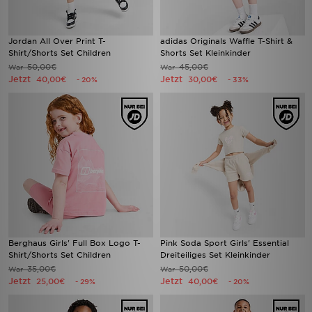
Jordan All Over Print T-
adidas Originals Waffle T-Shirt &
Shirt/Shorts Set Children
Shorts Set Kleinkinder
50,00€
45,00€
War
War
Jetzt
Jetzt
40,00€
30,00€
- 20%
- 33%
Berghaus Girls' Full Box Logo T-
Pink Soda Sport Girls' Essential
Shirt/Shorts Set Children
Dreiteiliges Set Kleinkinder
35,00€
50,00€
War
War
Jetzt
Jetzt
25,00€
40,00€
- 29%
- 20%