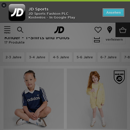
×
JD Sports
Startseite
Ansehen
JD Sports Fashion PLC
Kostenlos - In Google Play
Startseite
Kinder
Kleinkinderkleidung (3-7 Jahre)
ANGEBOTE
T-Shirts und Polos
Marken
Kinder - T-Shirts und Polos
verfeinern
17 Produkte
Neuheiten
2-3 Jahre
3-4 Jahre
4-5 Jahre
5-6 Jahre
6-7 Jahre
7-8
Herren
Damen
Kinder
Bestsellers
JD Exklusives
Fußball