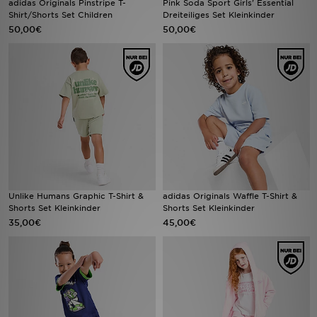
adidas Originals Pinstripe T-
Pink Soda Sport Girls' Essential
Shirt/Shorts Set Children
Dreiteiliges Set Kleinkinder
50,00€
50,00€
Sport
Lade Die APP
Geschenkkarte
Filialfinder
Mein JD
Meine Nachrichten
Unlike Humans Graphic T-Shirt &
adidas Originals Waffle T-Shirt &
Shorts Set Kleinkinder
Shorts Set Kleinkinder
35,00€
45,00€
Bestellverfolgung
Hilfe & Kontakt
Trending Styles