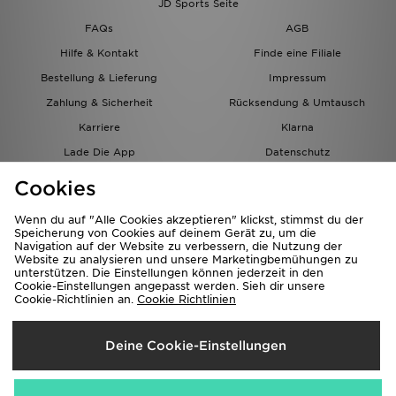
JD Sports Seite
FAQs
AGB
Hilfe & Kontakt
Finde eine Filiale
Bestellung & Lieferung
Impressum
Zahlung & Sicherheit
Rücksendung & Umtausch
Karriere
Klarna
Lade Die App
Datenschutz
Cookies
Cookies Einstellungen
Cookies
Partnerprogramm
Wenn du auf "Alle Cookies akzeptieren" klickst, stimmst du der
Speicherung von Cookies auf deinem Gerät zu, um die
Navigation auf der Website zu verbessern, die Nutzung der
Website zu analysieren und unsere Marketingbemühungen zu
unterstützen. Die Einstellungen können jederzeit in den
Cookie-Einstellungen angepasst werden. Sieh dir unsere
Cookie-Richtlinien an.
Cookie Richtlinien
Lieferung Nach
Deine Cookie-Einstellungen
Österreich