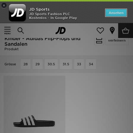
×
JD Sports
Startseite
Ansehen
JD Sports Fashion PLC
Kostenlos - In Google Play
Startseite
Kinder
Kleinkinderschuhe (Gr. 28-35)
ANGEBOTE
Flip-Flops und Sandalen
Marken
Kinder - Adidas Flip-Flops und
verfeinern
Sandalen
Produkt
Neuheiten
Grӧsse
Herren
28
29
30.5
31.5
33
34
Damen
Kinder
Bestsellers
JD Exklusives
Fußball