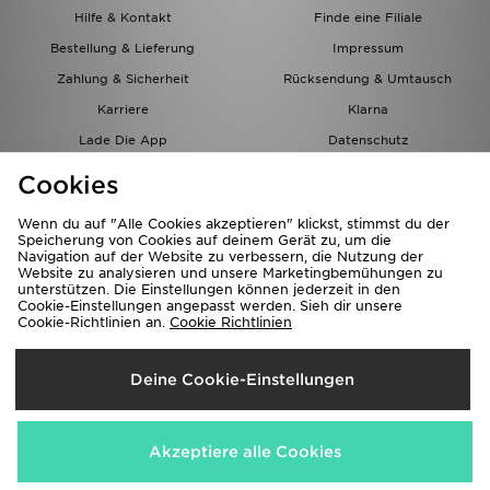
Hilfe & Kontakt
Finde eine Filiale
Bestellung & Lieferung
Impressum
Zahlung & Sicherheit
Rücksendung & Umtausch
Karriere
Klarna
Lade Die App
Datenschutz
Cookies
Cookies Einstellungen
Cookies
Partnerprogramm
Wenn du auf "Alle Cookies akzeptieren" klickst, stimmst du der
Speicherung von Cookies auf deinem Gerät zu, um die
Navigation auf der Website zu verbessern, die Nutzung der
Website zu analysieren und unsere Marketingbemühungen zu
unterstützen. Die Einstellungen können jederzeit in den
Cookie-Einstellungen angepasst werden. Sieh dir unsere
Cookie-Richtlinien an.
Cookie Richtlinien
Lieferung Nach
Deine Cookie-Einstellungen
Österreich
Wir akzeptieren folgende Zahlungsmethoden
Akzeptiere alle Cookies