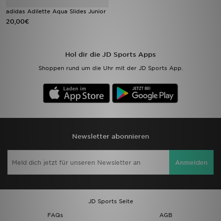
adidas Adilette Aqua Slides Junior
20,00€
Sport
Lade Die APP
Hol dir die JD Sports Apps
Geschenkkarte
Shoppen rund um die Uhr mit der JD Sports App.
Filialfinder
Mein JD
Meine Nachrichten
Newsletter abonnieren
Bestellverfolgung
Anmelden
Hilfe & Kontakt
JD Sports Seite
Trending Styles
FAQs
AGB