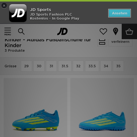
×
JD Sports
Startseite
Ansehen
JD Sports Fashion PLC
Kostenlos - In Google Play
Startseite
Kinder
Kleinkinderschuhe (Gr. 28-35)
ANGEBOTE
Fußballschuhe für Kinder
Marken
Kinder - Adidas Fußballschuhe für
verfeinern
Kinder
3 Produkte
Neuheiten
Grӧsse
Herren
29
30
31
31.5
32
33.5
34
35
Damen
Kinder
Bestsellers
JD Exklusives
Fußball