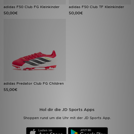
adidas F50 Club FG Kleinkinder
adidas F50 Club TF Kleinkinder
50,00€
50,00€
Sport
Lade Die APP
Geschenkkarte
Filialfinder
Mein JD
Meine Nachrichten
adidas Predator Club FG Children
55,00€
Bestellverfolgung
Hilfe & Kontakt
Hol dir die JD Sports Apps
Shoppen rund um die Uhr mit der JD Sports App.
Trending Styles