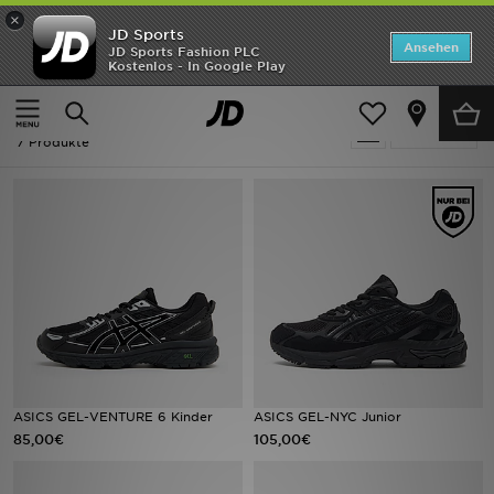
×
JD Sports
Startseite
Ansehen
JD Sports Fashion PLC
Kostenlos - In Google Play
Startseite
Kinder
ANGEBOTE
Kinder - Schwarz ASICS
verfeinern
Marken
7 Produkte
Neuheiten
Herren
Damen
Kinder
Bestsellers
ASICS GEL-VENTURE 6 Kinder
ASICS GEL-NYC Junior
85,00€
105,00€
JD Exklusives
Fußball