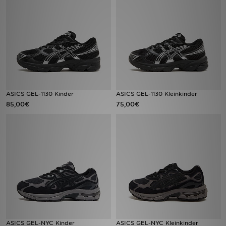
Sport
Lade Die APP
Geschenkkarte
Filialfinder
ASICS GEL-1130 Kinder
ASICS GEL-1130 Kleinkinder
85,00€
75,00€
Mein JD
Meine Nachrichten
Bestellverfolgung
Hilfe & Kontakt
Trending Styles
ASICS GEL-NYC Kinder
ASICS GEL-NYC Kleinkinder