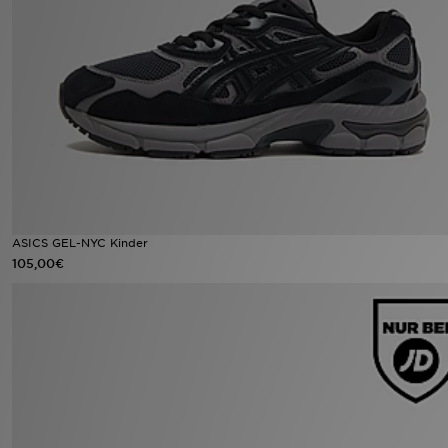
Sport
Lade Die APP
Geschenkkarte
Filialfinder
Mein JD
ASICS GEL-NYC Kinder
105,00€
Meine Nachrichten
Bestellverfolgung
Hilfe & Kontakt
Trending Styles