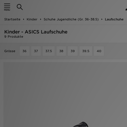
Startseite
Startseite
Kinder
Schuhe Jugendliche (Gr. 36-38.5)
Laufschuhe
ANGEBOTE
Kinder - ASICS Laufschuhe
Marken
9 Produkte
Neuheiten
Grӧsse
36
37
37.5
38
39
39.5
40
Herren
Damen
Kinder
Bestsellers
JD Exklusives
Fußball