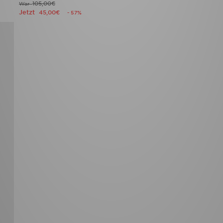
105,00€
War
Jetzt
45,00€
- 57%