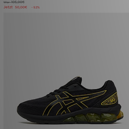
105,00€
War
Jetzt
50,00€
- 52%