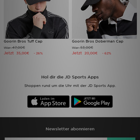
Goorin Bros Tuff Cap
Goorin Bros Doberman Cap
47,00€
53,00€
War
War
Jetzt
Jetzt
35,00€
20,00€
- 26%
- 62%
Hol dir die JD Sports Apps
Shoppen rund um die Uhr mit der JD Sports App.
Newsletter abonnieren