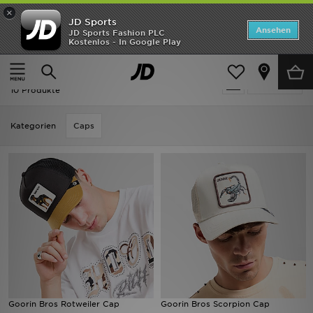
×
JD Sports
Startseite
Ansehen
JD Sports Fashion PLC
Kostenlos - In Google Play
Startseite
Goorin Bros
ANGEBOTE
Goorin Bros
verfeinern
Marken
10 Produkte
Neuheiten
Kategorien
Caps
Herren
Damen
Kinder
Bestsellers
JD Exklusives
Goorin Bros Rotweiler Cap
Goorin Bros Scorpion Cap
Fußball