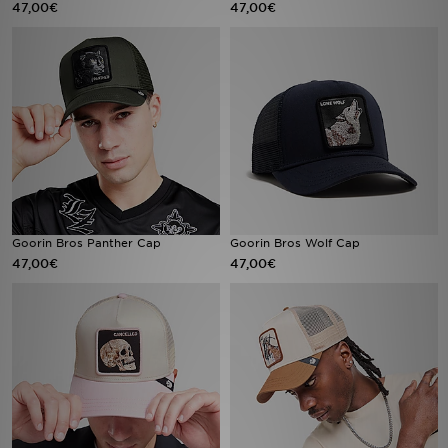
47,00€
47,00€
Sport
Lade Die APP
Geschenkkarte
Filialfinder
Mein JD
Goorin Bros Panther Cap
Goorin Bros Wolf Cap
47,00€
47,00€
Meine Nachrichten
Bestellverfolgung
Hilfe & Kontakt
Trending Styles