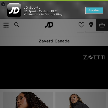
×
JD Sports
Startseite
Ansehen
JD Sports Fashion PLC
Kostenlos - In Google Play
Startseite
Zavetti Canada
ANGEBOTE
40 Produkte
verfeinern
Marken
Zavetti Canada
Neuheiten
Herren
Damen
Kinder
Bestsellers
JD Exklusives
Fußball