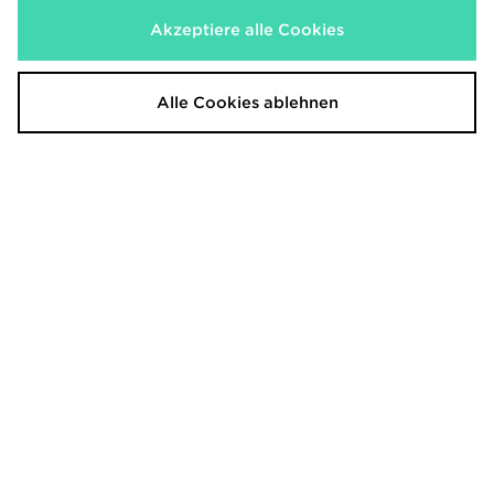
Akzeptiere alle Cookies
Alle Cookies ablehnen
Zavetti Canada Fallori Hybrid
Zavetti Canada Oshawa 2.0 Puffer
Padded Jacke Kinder
Parka Jacke
90,00€
150,00€
War
War
Jetzt
Jetzt
50,00€
65,00€
- 44%
- 57%