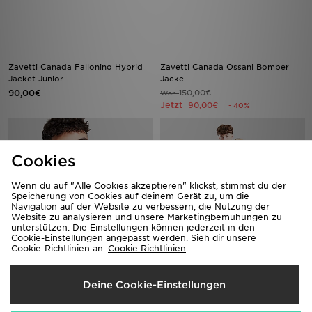
Zavetti Canada Fallonino Hybrid
Zavetti Canada Ossani Bomber
Jacket Junior
Jacke
90,00€
150,00€
War
Jetzt
90,00€
- 40%
Cookies
Wenn du auf "Alle Cookies akzeptieren" klickst, stimmst du der
Speicherung von Cookies auf deinem Gerät zu, um die
Navigation auf der Website zu verbessern, die Nutzung der
Website zu analysieren und unsere Marketingbemühungen zu
unterstützen. Die Einstellungen können jederzeit in den
Cookie-Einstellungen angepasst werden. Sieh dir unsere
Cookie-Richtlinien an.
Cookie Richtlinien
Zavetti Canada Raffino Colour
Zavetti Canada Abelli Bomber
Block Parka Jacke Kinder
Jacke Kinder
Deine Cookie-Einstellungen
120,00€
110,00€
War
War
Jetzt
Jetzt
65,00€
55,00€
- 46%
- 50%