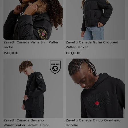
Sport
Lade Die APP
Geschenkkarte
Zavetti Canada Virna Slim Puffer
Zavetti Canada Guilia Cropped
Jacke
Puffer Jacket
Filialfinder
150,00€
120,00€
Mein JD
Meine Nachrichten
Bestellverfolgung
Hilfe & Kontakt
Trending Styles
Zavetti Canada Berrano
Zavetti Canada Cirico Overhead
Windbreaker Jacket Junior
Hoodie