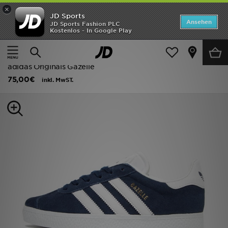
×
JD Sports
Startseite
Ansehen
JD Sports Fashion PLC
Kostenlos - In Google Play
Startseite
Kinder
Schuhe Jugendliche (Gr. 36-38.5)
ANGEBOTE
Alle Sportschuhe
Marken
adidas Originals Gazelle
75,00€
inkl. MwST.
Neuheiten
Herren
Damen
Kinder
Bestsellers
JD Exklusives
Fußball