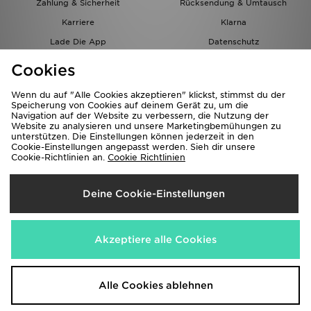
Zahlung & Sicherheit
Rücksendung & Umtausch
Karriere
Klarna
Lade Die App
Datenschutz
Cookies
Cookies Einstellungen
Cookies
Partnerprogramm
Wenn du auf "Alle Cookies akzeptieren" klickst, stimmst du der
Speicherung von Cookies auf deinem Gerät zu, um die
Navigation auf der Website zu verbessern, die Nutzung der
Website zu analysieren und unsere Marketingbemühungen zu
unterstützen. Die Einstellungen können jederzeit in den
Cookie-Einstellungen angepasst werden. Sieh dir unsere
Cookie-Richtlinien an.
Cookie Richtlinien
Lieferung Nach
Deine Cookie-Einstellungen
Österreich
Wir akzeptieren folgende Zahlungsmethoden
Akzeptiere alle Cookies
Corporate Website
www.jdplc.com
Alle Cookies ablehnen
Copyright © 2026 JD Sports Alle Rechte vorbehalten