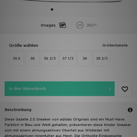
Sport
Images
360°
Lade Die APP
Geschenkkarte
Größe wählen
Größentabelle
Filialfinder
35.5
36
36 2/3
37 1/3
38
38 2/3
Mein JD
Meine Nachrichten
In den Warenkorb
Bestellverfolgung
Beschreibung
Hilfe & Kontakt
Diese Gazelle 2.0 Sneaker von adidas Originals sind ein Must-Have.
Farblich in Blau und Weiß gehalten, präsentieren diese Kinder Sneaker
Trending Styles
sich mit einem atmungsaktiven Oberteil aus Wildleder mit
atmungsaktiven Innenfutter aus Mesh. Die Ortholite-Einlegesohle