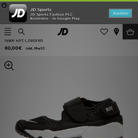
×
JD Sports
Startseite
Ansehen
JD Sports Fashion PLC
Kostenlos - In Google Play
Startseite
Kinder
Kleinkinderschuhe (Gr. 28-35)
ANGEBOTE
Flip-Flops und Sandalen
Marken
Nike Rift Children
80,00€
inkl. MwST.
Neuheiten
Herren
Damen
Kinder
Bestsellers
JD Exklusives
Fußball