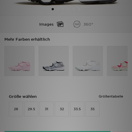
Sport
Images
360°
Lade Die APP
Mehr Farben erhältlich
Geschenkkarte
Filialfinder
Mein JD
Meine Nachrichten
Bestellverfolgung
Größe wählen
Größentabelle
Hilfe & Kontakt
28
29.5
31
32
33.5
35
Trending Styles