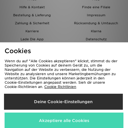
Hilfe & Kontakt
Finde eine Filiale
Bestellung & Lieferung
Impressum
Zahlung & Sicherheit
Rücksendung & Umtausch
Karriere
Klarna
Lade Die App
Datenschutz
Cookies
Cookies Einstellungen
Cookies
Partnerprogramm
Wenn du auf "Alle Cookies akzeptieren" klickst, stimmst du der
Speicherung von Cookies auf deinem Gerät zu, um die
Navigation auf der Website zu verbessern, die Nutzung der
Website zu analysieren und unsere Marketingbemühungen zu
unterstützen. Die Einstellungen können jederzeit in den
Cookie-Einstellungen angepasst werden. Sieh dir unsere
Cookie-Richtlinien an.
Cookie Richtlinien
Lieferung Nach
Deine Cookie-Einstellungen
Österreich
Wir akzeptieren folgende Zahlungsmethoden
Akzeptiere alle Cookies