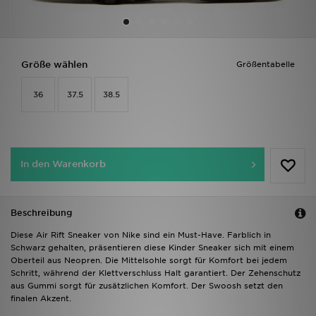
Sport
Lade Die APP
Größe wählen
Größentabelle
36
37.5
38.5
Geschenkkarte
Filialfinder
Mein JD
In den Warenkorb
Meine Nachrichten
Beschreibung
Bestellverfolgung
Diese Air Rift Sneaker von Nike sind ein Must-Have. Farblich in
Schwarz gehalten, präsentieren diese Kinder Sneaker sich mit einem
Hilfe & Kontakt
Oberteil aus Neopren. Die Mittelsohle sorgt für Komfort bei jedem
Schritt, während der Klettverschluss Halt garantiert. Der Zehenschutz
aus Gummi sorgt für zusätzlichen Komfort. Der Swoosh setzt den
Trending Styles
finalen Akzent.