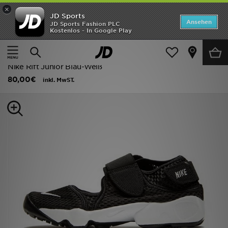
×
JD Sports
Startseite
Ansehen
JD Sports Fashion PLC
Kostenlos - In Google Play
Startseite
Kinder
Schuhe Jugendliche (Gr. 36-38.5)
ANGEBOTE
Alle Sportschuhe
Marken
Nike Rift Junior Blau-Weiß
80,00€
inkl. MwST.
Neuheiten
Herren
Damen
Kinder
Bestsellers
JD Exklusives
Fußball