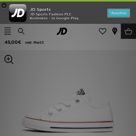
×
JD Sports
Startseite
Ansehen
JD Sports Fashion PLC
Kostenlos - In Google Play
Startseite
Kinder
Babyschuhe (Gr. 16-27)
Canvas Schuhe
ANGEBOTE
Converse All Star Leather Baby
Marken
45,00€
inkl. MwST.
Neuheiten
Herren
Damen
Kinder
Bestsellers
JD Exklusives
Fußball