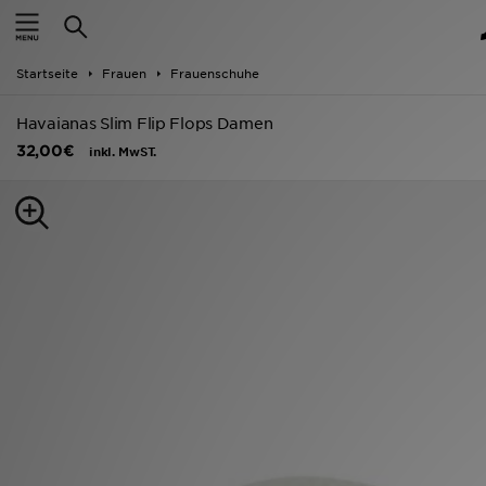
Startseite
Startseite
Frauen
Frauenschuhe
ANGEBOTE
Havaianas Slim Flip Flops Damen
Marken
32,00€
inkl. MwST.
Neuheiten
Herren
Damen
Kinder
Bestsellers
JD Exklusives
Fußball