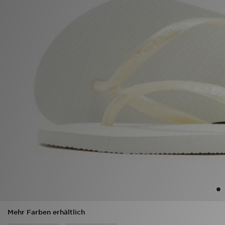
Sport
Lade Die APP
Geschenkkarte
Filialfinder
Mein JD
Meine Nachrichten
Bestellverfolgung
Hilfe & Kontakt
Trending Styles
Mehr Farben erhältlich