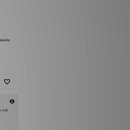
abelle
m mit