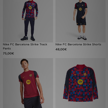
Sport
Lade Die APP
Geschenkkarte
Filialfinder
Nike FC Barcelona Strike Track
Nike FC Barcelona Strike Shorts
Pants
48,00€
75,00€
Mein JD
Meine Nachrichten
Bestellverfolgung
Hilfe & Kontakt
Trending Styles