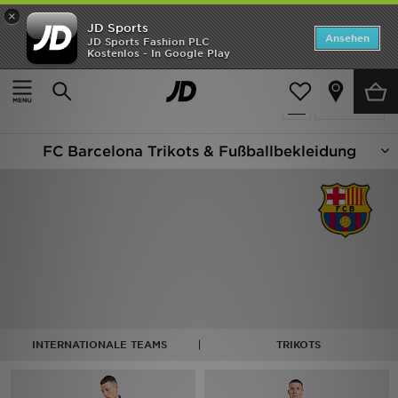
×
JD Sports
Startseite
Ansehen
JD Sports Fashion PLC
Kostenlos - In Google Play
Startseite
Fußball - Barcelona
ANGEBOTE
10 Produkte
verfeinern
Marken
FC Barcelona Trikots & Fußballbekleidung
Neuheiten
Herren
Damen
Kinder
Bestsellers
INTERNATIONALE TEAMS
TRIKOTS
JD Exklusives
Fußball